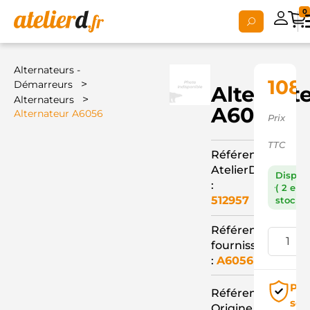
0
Alternateurs -
108,
>
Démarreurs
Alternat
>
Alternateurs
A6056
Alternateur A6056
Prix
TTC
Référence
AtelierD
Dispon
:
( 2 en
512957
stock )
Référence
fournisseur
:
A6056
Pai
Référence
séc
Origine