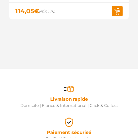
87608
114,05
€
TOYOTA
Prix TTC
27060-
87714
TOYOTA
27060-
87721
TOYOTA
13414N
WAI /
TRANSPO
WG1916938
WILMINK
GROUP
WOOALT30113
WOOD
AUTO
Livraison rapide
WOOALT30671
WOOD
Domicile | France & International | Click & Collect
AUTO
ALT30113
WOOD
AUTO
Paiement sécurisé
ALT30671
WOOD