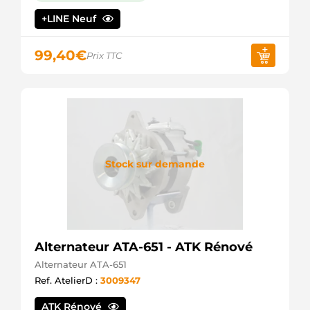
HENKEL
+LINE Neuf
PARTS
J5116019
HERTH+BUSS
99,40
€
Prix TTC
20040119AV
ITAB
AUTOMOTIVE
ALN1121
KRAUF
40764RI
KUHNER
LRA01313
LUCAS
Stock sur demande
LRA1313
LUCAS
063377508010
MAGNETI
MARELLI
MAN7508
MAGNETI
Alternateur ATA-651 - ATK Rénové
MARELLI
Alternateur ATA-651
D511U27
Ref. AtelierD :
3009347
NPS
89215621
ATK Rénové
POWERMAX