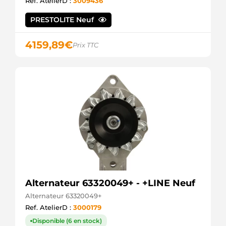
Ref. AtelierD :
3009436
101211-
2100
PRESTOLITE Neuf
DENSO
101211-
3050
4159,89
€
Prix TTC
DENSO
101211-
3200
DENSO
217110452
DRI
56431 EAI
ALT6198
ELECTROLOG
28-1641
ELSTOCK
111277
FARCOM
8EL012241-
021
Alternateur 63320049+ - +LINE Neuf
HELLA
3110206
Alternateur 63320049+
HENKEL
Ref. AtelierD :
3000179
PARTS
Disponible (6 en stock)
3110207