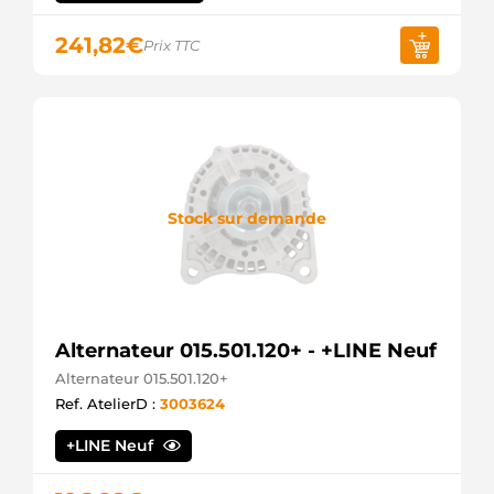
241,82
€
Prix TTC
Stock sur demande
Alternateur 015.501.120+ - +LINE Neuf
Alternateur 015.501.120+
Ref. AtelierD :
3003624
+LINE Neuf