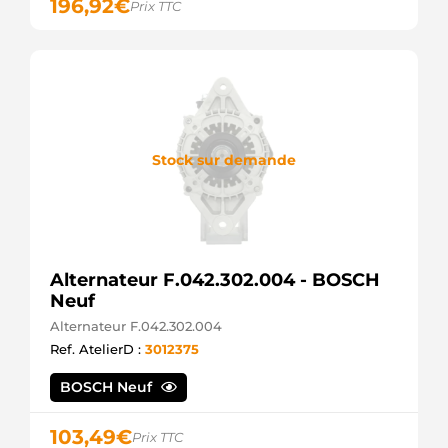
196,92
€
Prix TTC
Stock sur demande
Alternateur F.042.302.004 - BOSCH
Neuf
Alternateur F.042.302.004
Ref. AtelierD :
3012375
BOSCH Neuf
103,49
€
Prix TTC