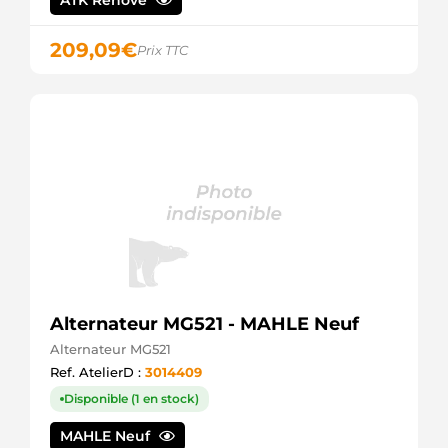
ATK Rénové
FIAT
71796304
FIAT
209,09
€
Prix TTC
71799093
FIAT
9S5110346AB
FORD
BS5110346AA
FORD
STX100032R
STARDAX
STX100032
STARDAX
28-6596
ELSTOCK
LRA03486
LUCAS
LRA3486
Alternateur MG521 - MAHLE Neuf
LUCAS
Alternateur MG521
Ref. AtelierD :
3014409
Disponible (1 en stock)
MAHLE Neuf