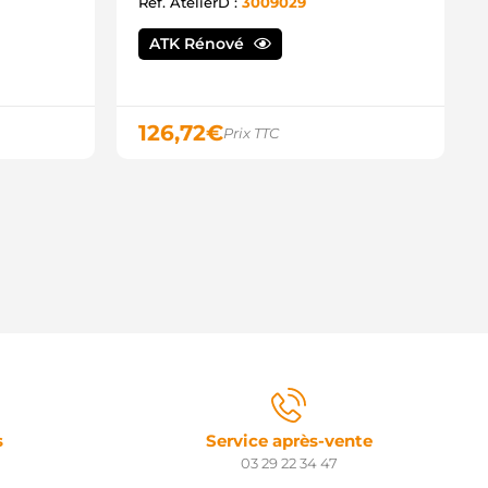
95.948.100.058 PSH
Ref. AtelierD :
3009029
95.948.100.059 PSH
0132203BN REAL
ATK Rénové
040302.0 SANDO
040302.1 SANDO
04210-2182 DENSO
04210-2183 DENSO
126,72
€
Prix TTC
04210-2382 DENSO
04210-2383 DENSO
04210-2384 DENSO
04210-2400 DENSO
04210-2402 DENSO
04210-2403 DENSO
7060-0T090 TOYOTA
0359 WAI / TRANSPO
LT30749 WOODAUTO
540265 MEAT & DORIA
LT6368 ELECTROLOG
0359-OS WAI / TRANSPO
LT2184CP ROLLCO
LT627CP ROLLCO
7060-0T180 TOYOTA
7060-0T181 TOYOTA
s
Service après-vente
7060-37020 TOYOTA
03 29 22 34 47
70600T05100 TOYOTA