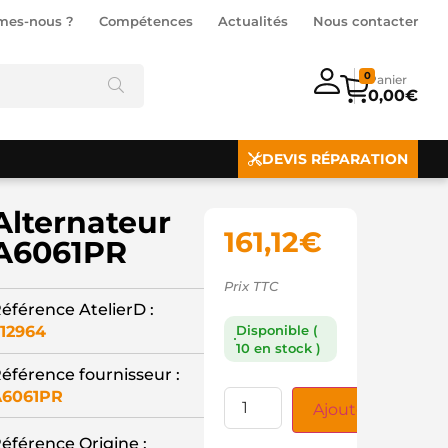
mes-nous ?
Compétences
Actualités
Nous contacter
0
0,00
€
DEVIS RÉPARATION
Alternateur
161,12
€
A6061PR
Prix TTC
éférence AtelierD :
12964
Disponible (
10 en stock )
éférence fournisseur :
A6061PR
Ajouter au panie
éférence Origine :