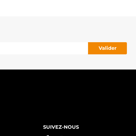
70600T05184 TOYOTA
70600T180 TOYOTA
70600T181 TOYOTA
TX102016 STARDAX
AL1576 APEC
PANAL1576 NAPA
032114694 CARGO
131.231 PSH
REF0320986082350
Valider
ARWOOD GROUP
REF032114694 CARWOOD
ROUP
REF0321986A01205 CARWOOD
ROUP
353301002 DRI
501403780 EUROREPAR
2060919 EUROTEC
G1156RB GHIBAUDI
ZMT-49-035-2283 A.Z.
EISTERTEILE
481FB0002050 FRANKBERG
ZMT-49-036-1544 A.Z.
EISTERTEILE
SUIVEZ-NOUS
95.948.100.340 PSH
95.948.100.440 PSH