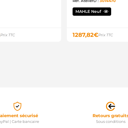
Ref. AtelierD :
3014470
1
1
2
MAHLE Neuf
2
2
1
1
€
1287,82
€
Prix TTC
Prix TTC
1
1
1
1
1
1
2
2
A
5
A
2
A
A
2
2
aiement sécurisé
Retours gratuit
2
yPal | Carte bancaire
Sous conditions
2