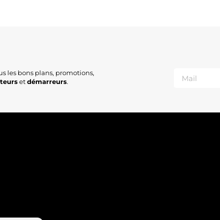
2
2
2
S
A
N
F
A
us les bons plans, promotions,
B
ateurs
et
démarreurs
.
C
B
G
B
G
2
6
1
A
A
M
5
A
M
1
1