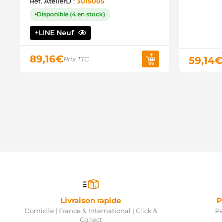
Ref. AtelierD :
3015005
Disponible (4 en stock)
+LINE Neuf
89,16
€
59,14
Prix TTC
Livraison rapide
P
Domicile | France & International | Click &
Pa
Collect