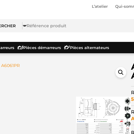
L’atelier
Qui-som
rreurs
Pièces démarreurs
Pièces alternateurs
r A6061PR
R
5
R
R