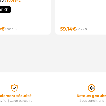
erD :
3005642
uf
0
€
59,14
€
Prix TTC
Prix TTC
aiement sécurisé
Retours gratuit
yPal | Carte bancaire
Sous conditions