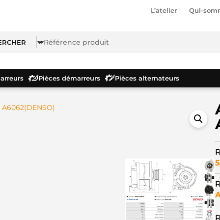
L’atelier
Qui-som
rreurs
Pièces démarreurs
Pièces alternateurs
r A6062(DENSO)
R
5
R
R