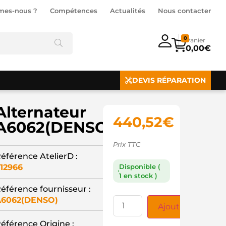
mes-nous ?
Compétences
Actualités
Nous contacter
0
0,00
€
DEVIS RÉPARATION
Alternateur
440,52
€
A6062(DENSO)
Prix TTC
éférence AtelierD :
12966
Disponible (
1 en stock )
éférence fournisseur :
A6062(DENSO)
Ajouter au panie
éférence Origine :