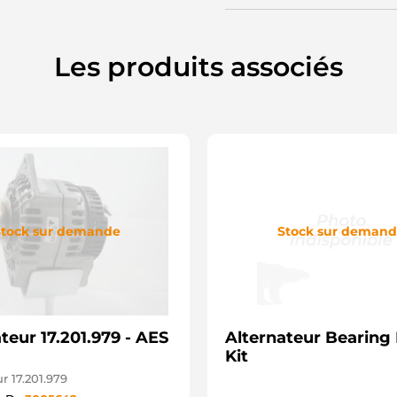
S
D
Les produits associés
tock sur demande
Stock sur deman
teur 17.201.979 - AES
Alternateur Bearing 
Kit
r 17.201.979