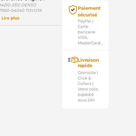
04210-2310 DENSO
Paiement
7060-04040 TOYOTA
sécurisé
7060-0Y040 TOYOTA
Lire plus
PayPal |
8-6560 ELSTOCK
Carte
53489RID KUHNER
bancaire
EK3452 AUTOELECTRO
VISA,
AN1012 DENSO
MasterCard...
RA0888 DELCO
RA03452 LUCAS
RA3452 LUCAS
10764 ERA
Livraison
45938 LOGISTIK
rapide
AL40299GS CASCO
Domicile |
0132992OE REAL
Click &
040299.1 SANDO
Collect |
04210-2300 DENSO
Votre colis
LT6363 ELECTROLOG
expédié
7060-0Y020 TOYOTA
sous 24h
7060-0Y041 TOYOTA
7060-47030 TOYOTA
7060-47031 TOYOTA
70600Y020 TOYOTA
70600Y02000 TOYOTA
70600Y041 TOYOTA