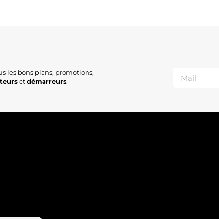
us les bons plans, promotions,
ateurs
et
démarreurs
.