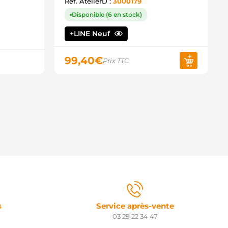
Ref. AtelierD :
3000179
Disponible (6 en stock)
+LINE Neuf
99,40
€
Prix TTC
s
Service après-vente
03 29 22 34 47