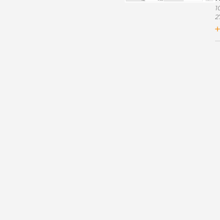
1
2
2
2
5
A
D
D
L
L
2
4
C
2
2
1
A
2
2
2
2
2
2
2