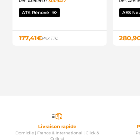
Ref. AtelierD :
3009417
Ref. Ateli
ATK Rénové
AES Ne
177,41
€
280,9
Prix TTC
Livraison rapide
P
Domicile | France & International | Click &
Pa
Collect