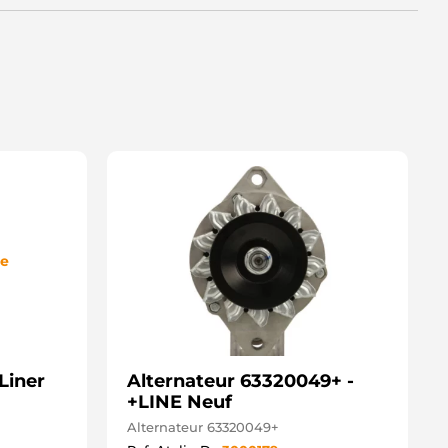
TX102015 STARDAX
AN1014 DENSO
de
Liner
Alternateur 63320049+ -
+LINE Neuf
Alternateur 63320049+