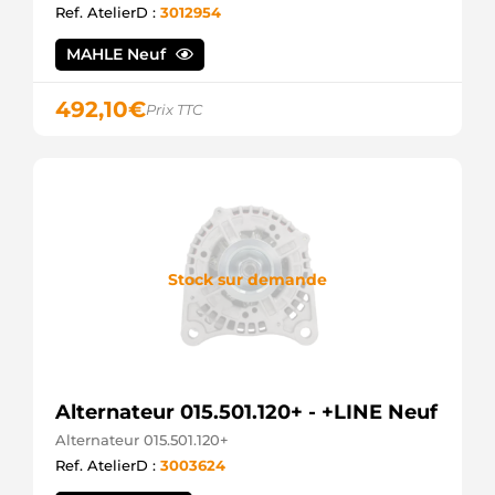
Ref. AtelierD :
3012954
MAHLE Neuf
492,10
€
Prix TTC
Stock sur demande
Alternateur 015.501.120+ - +LINE Neuf
Alternateur 015.501.120+
Ref. AtelierD :
3003624