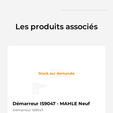
Remy
HCA1819IR
HC
L82870
ATL
Les produits associés
Stock sur demande
Démarreur IS9047 - MAHLE Neuf
Démarreur IS9047