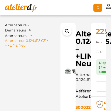
Alternateurs -
225,
>
Démarreurs
Alternat
>
Alternateurs
0.124.615
Alternateur 0.124.615.031+
Prix
– +LINE Neuf
–
TTC
+LINE
Neuf
Dispon
( 1 en
stock )
Alternateur
0.124.615.031+
Référence
AtelierD
:
Pai
3000322
séc