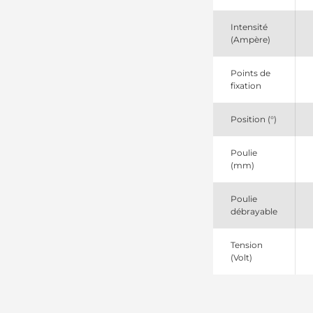
12090212
EuroTec
Intensité
2113281502
(Ampère)
DRI
2205460
PIC
Points de
23321
fixation
Lucas
284816
Position (°)
Elstock
305544150
PSH
Poulie
4659
(mm)
CEVAM
6248SP
Spidan
Poulie
9090548F
débrayable
Friesen
934164
Tension
EDR
(Volt)
CA1819IR
HC
DRA4164
Remy
DRB4164