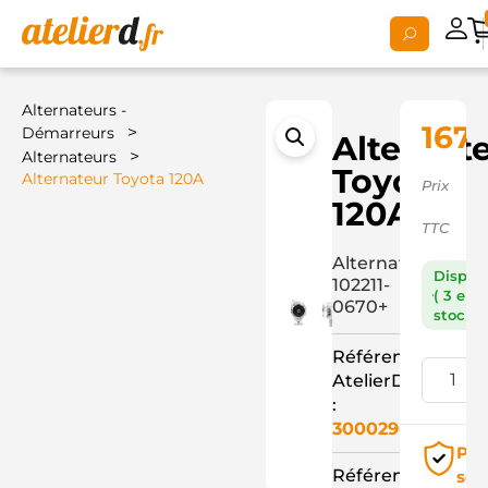
Alternateurs -
167,
>
Démarreurs
Alternat
>
Alternateurs
Toyota
Alternateur Toyota 120A
Prix
120A
TTC
Alternateur
Dispon
102211-
( 3 en
0670+
stock )
Référence
AtelierD
:
3000290
Pai
Référence
séc