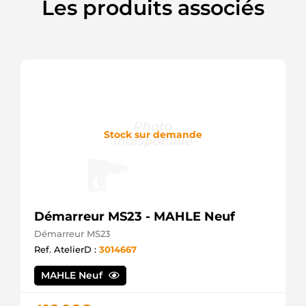
Les produits associés
Friesen
9090502F
Friesen
9295
CEVAM
930073
EDR
ATA624
ATK
DAN939
Denso
Stock sur demande
DRA0073
Remy
HJA1783IR
HC
J5112103
Nipparts
Démarreur MS23 - MAHLE Neuf
J5112137
Nipparts
Démarreur MS23
JA1783IR
Ref. AtelierD :
3014667
HC
L80210
MAHLE Neuf
ATL
LRA02089
Lucas