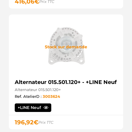
416,06
€
Prix TTC
LRA2089
Lucas
MAN7427
Magneti
Marelli
SP6215
Spidan
TNA064
TWA
Stock sur demande
Alternateur 015.501.120+ - +LINE Neuf
Alternateur 015.501.120+
Ref. AtelierD :
3003624
+LINE Neuf
196,92
€
Prix TTC