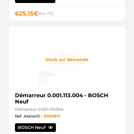
8EL738211571
Hella
625,15
€
Prix TTC
916503100
PSH
947820
EDR
9947820
Friesen
AAN5401
Mahle
ALT1247sa
Stock sur demande
Electrolog
ALT1318sa
Electrolog
ALT2116
Unipoint
CA1880IR
Démarreur 0.001.113.004 - BOSCH
HC
Neuf
DRB7820
Remy
Démarreur 0.001.113.004
DRB7820X
Ref. AtelierD :
3000817
Remy
F042301128
BOSCH Neuf
Bosch
F042A01128