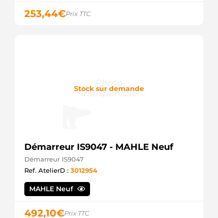
Bosch
253,44
€
Prix TTC
HCA1880IR
HC
IA9460
Mahle
IA9461
Mahle
LRA02935
Lucas
LRA2935
Stock sur demande
Lucas
LRS02935
Lucas
LRS2935
Lucas
MAN2095
Démarreur IS9047 - MAHLE Neuf
Magneti
Marelli
Démarreur IS9047
MG797
Ref. AtelierD :
3012954
Mahle
SP6342
MAHLE Neuf
Spidan
492,10
€
Prix TTC