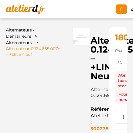
Alternateurs -
180,
>
Démarreurs
Alternat
>
Alternateurs
0.124.65
Alternateur 0.124.655.007+
Prix
– +LINE Neuf
–
TTC
+LINE
Neuf
Atelier
hors
stock
Alternateur
Fourni
0.124.655.007+
hors st
Référence
AtelierD
:
3002789