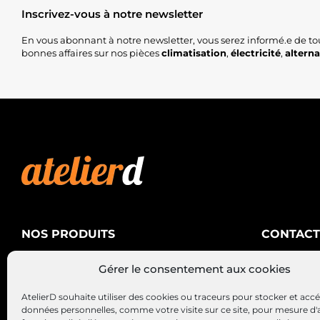
Inscrivez-vous à notre newsletter
En vous abonnant à notre newsletter, vous serez informé.e de to
bonnes affaires sur nos pièces
climatisation
,
électricité
,
altern
NOS PRODUITS
CONTACT
AtelierD
Climatisation
Gérer le consentement aux cookies
88200 SA
Électricité
03 29 22 3
AtelierD souhaite utiliser des cookies ou traceurs pour stocker et acc
Alternateurs – Démarreurs
contact@at
données personnelles, comme votre visite sur ce site, pour mesure d'