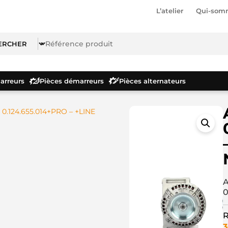
L’atelier
Qui-som
rreurs
Pièces démarreurs
Pièces alternateurs
 0.124.655.014+PRO – +LINE
A
0
R
3