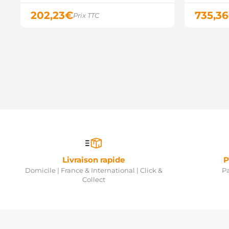
202,23
€
735,36
Prix TTC
Livraison rapide
P
Domicile | France & International | Click &
Pa
Collect