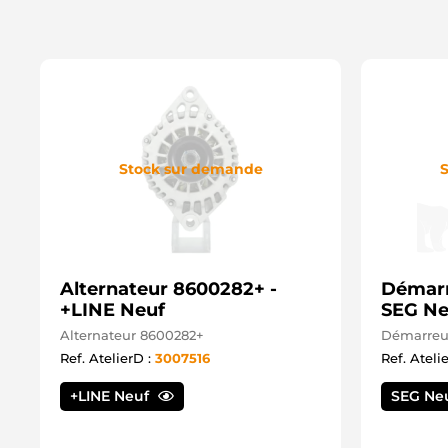
Stock sur demande
S
Alternateur 8600282+ -
Démarr
+LINE Neuf
SEG Ne
Alternateur 8600282+
Démarreur
Ref. AtelierD :
3007516
Ref. Ateli
+LINE Neuf
SEG Ne