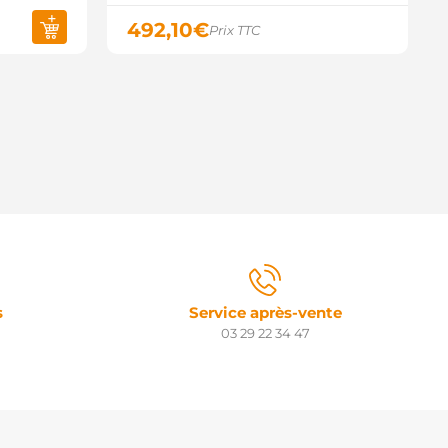
492,10
€
Prix TTC
s
Service après-vente
03 29 22 34 47