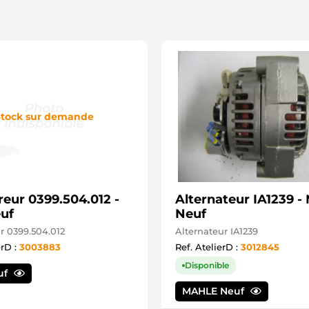
tock sur demande
eur 0399.504.012 -
Alternateur IA1239 
uf
Neuf
 0399.504.012
Alternateur IA1239
erD :
3003883
Ref. AtelierD :
3012845
Disponible
uf
MAHLE Neuf