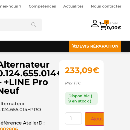
mes-nous ?
Compétences
Actualités
Nous contacter
0
0,00
€
DEVIS RÉPARATION
Alternateur
233,09
€
0.124.655.014+PRO
– +LINE Pro
Prix TTC
Neuf
Disponible (
9 en stock )
lternateur
.124.655.014+PRO
Ajouter au panie
éférence AtelierD :
002806