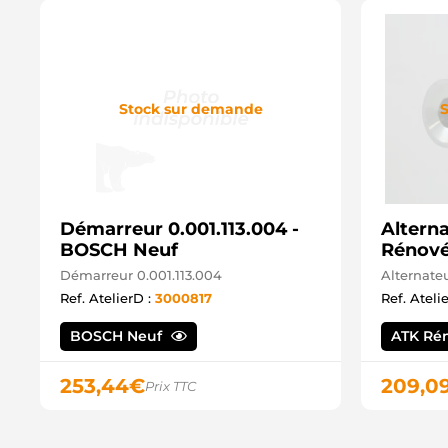
Stock sur demande
S
Démarreur 0.001.113.004 -
Altern
BOSCH Neuf
Rénov
Démarreur 0.001.113.004
Alternate
Ref. AtelierD :
3000817
Ref. Ateli
BOSCH Neuf
ATK Ré
253,44
€
209,0
Prix TTC