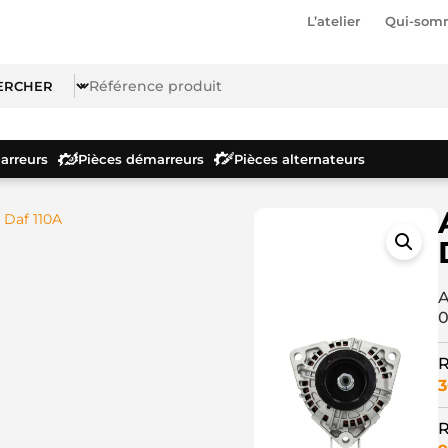
L’atelier
Qui-som
rreurs
Pièces démarreurs
Pièces alternateurs
 Daf 110A
A
0
R
3
R