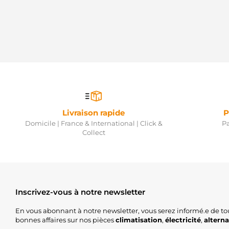
Livraison rapide
P
Domicile | France & International | Click &
Pa
Collect
Inscrivez-vous à notre newsletter
En vous abonnant à notre newsletter, vous serez informé.e de to
bonnes affaires sur nos pièces
climatisation
,
électricité
,
altern