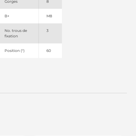
Gorges
8
B+
M8
No. trous de
3
fixation
Position (°)
60