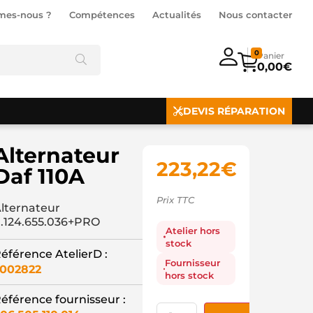
mes-nous ?
Compétences
Actualités
Nous contacter
0
0,00
€
DEVIS RÉPARATION
Alternateur
223,22
€
Daf 110A
Prix TTC
lternateur
.124.655.036+PRO
Atelier hors
stock
éférence AtelierD :
Fournisseur
002822
hors stock
éférence fournisseur :