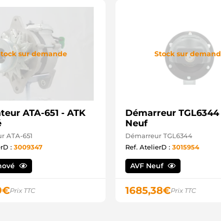
tock sur demande
Stock sur deman
ateur ATA-651 - ATK
Démarreur TGL6344 
é
Neuf
ur ATA-651
Démarreur TGL6344
erD :
3009347
Ref. AtelierD :
3015954
nové
AVF Neuf
9
€
1685,38
€
Prix TTC
Prix TTC