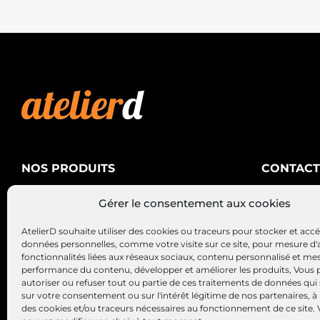
NOS PRODUITS
CONTACT
AtelierD
Climatisation
Gérer le consentement aux cookies
88200 SA
Électricité
03 29 22 3
AtelierD souhaite utiliser des cookies ou traceurs pour stocker et acc
Alternateurs – Démarreurs
contact@at
données personnelles, comme votre visite sur ce site, pour mesure d'
fonctionnalités liées aux réseaux sociaux, contenu personnalisé et me
performance du contenu, développer et améliorer les produits, Vous
autoriser ou refuser tout ou partie de ces traitements de données qui
sur votre consentement ou sur l'intérêt légitime de nos partenaires, à 
des cookies et/ou traceurs nécessaires au fonctionnement de ce site.