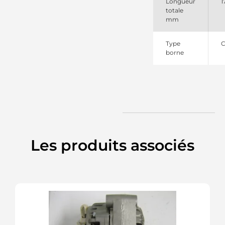
Longueur
1
totale
mm
Type
borne
Les produits associés