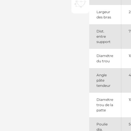
12317541696
BMW
12317546284
Largeur
2
BMW
des bras
12317546285
BMW
Dist.
7
12317836610
entre
BMW
support
12317837691
BMW
1986A01155
Diamétre
1
Bosch
du trou
2542685
Valeo
2542685B
Angle
4
Valeo
pâte
2542685C
tendeur
Valeo
2543292
Diamétre
1
Valeo
trou de la
2543413
patte
Valeo
2543413A
Valeo
Poulie
5
7519723
dia.