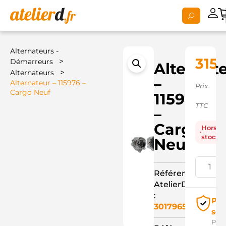
Alternateurs -
315,
>
Démarreurs
Alternat
>
Alternateurs
–
Alternateur – 115976 –
Prix
Cargo Neuf
115976
TTC
–
Cargo
Hors
stock
Neuf
Référence
AtelierD
:
Pai
3017965
séc
Pay