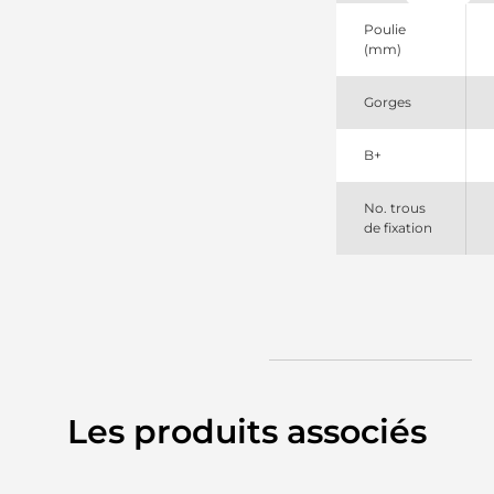
Elstock
30659580
Poulie
Volvo
(mm)
36002812
Volvo
Gorges
4354
CEVAM
815543180
B+
PSH
815543215
PSH
No. trous
DRA1359
de fixation
Remy
LRA03817
Lucas
Les produits associés