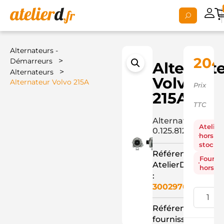
Alternateurs -
204,
>
Démarreurs
Alternat
>
Alternateurs
Volvo
Alternateur Volvo 215A
Prix
215A
TTC
Alternateur
Atelier
0.125.812.009+
hors
stock
Référence
Fourni
AtelierD
hors st
:
3002970
Référence
fournisseur