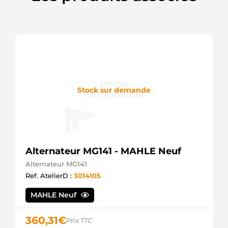
Mahle
906502100
PSH
940004
EDR
AAN5407
Mahle
ALT2119
Unipoint
DRB0004
Stock sur demande
Remy
DRB0004X
Remy
IA9466
Mahle
L82520
Alternateur MG141 - MAHLE Neuf
ATL
LRA03417
Alternateur MG141
Lucas
Ref. AtelierD :
3014105
MG811
Mahle
MAHLE Neuf
360,31
€
Prix TTC