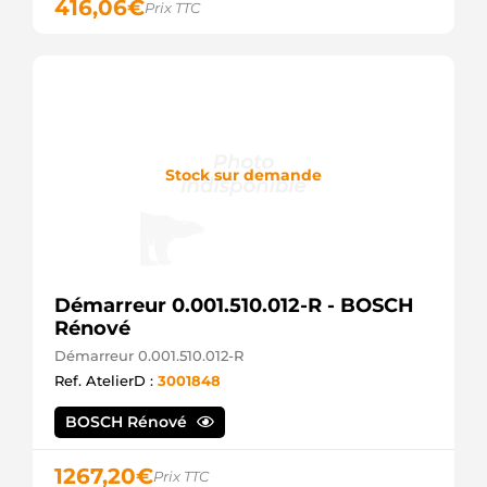
416,06
€
Prix TTC
Bosch
HCA1880IR
HC
IA9460
Mahle
IA9461
Mahle
LRA02935
Stock sur demande
Lucas
LRA2935
Lucas
LRS02935
Lucas
LRS2935
Lucas
Démarreur 0.001.510.012-R - BOSCH
MAN2095
Rénové
Magneti
Marelli
Démarreur 0.001.510.012-R
MG797
Ref. AtelierD :
3001848
Mahle
SP6342
BOSCH Rénové
Spidan
1267,20
€
Prix TTC