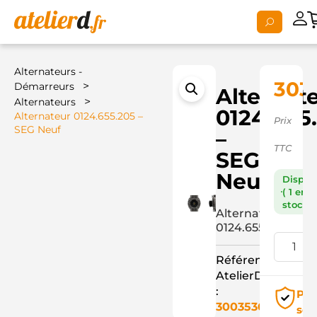
Alternateurs -
303
>
Démarreurs
Alternat
>
Alternateurs
0124.655
Alternateur 0124.655.205 –
Prix
SEG Neuf
–
TTC
SEG
Neuf
Dispon
( 1 en
stock )
Alternateur
0124.655.205
Référence
AtelierD
:
Pai
3003536
séc