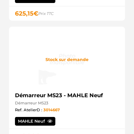
8EL738211571
Hella
625,15
€
Prix TTC
916503100
PSH
947820
EDR
9947820
Friesen
AAN5401
Mahle
ALT1247sa
Stock sur demande
Electrolog
ALT1318sa
Electrolog
ALT2116
Unipoint
CA1880IR
Démarreur MS23 - MAHLE Neuf
HC
DRB7820
Démarreur MS23
Remy
Ref. AtelierD :
3014667
DRB7820X
Remy
MAHLE Neuf
F042301128
Bosch
F042A01128