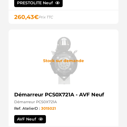
PRESTOLITE Neuf
260,43
€
Prix TTC
Stock sur demande
Démarreur PCS0X721A - AVF Neuf
Démarreur PCS0X721A
Ref. AtelierD :
3015021
AVF Neuf