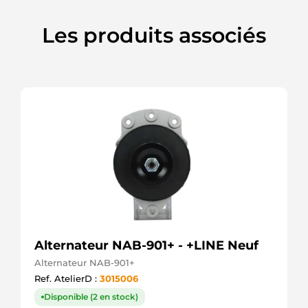
2205298
PIC
Les produits associés
23876
Lucas
2540
CEVAM
485897
Elstock
5010589551
Renault
72445846
Mahle
7420466317
Renault
7420862899
Renault
7421429789
Renault
7485003361
Alternateur NAB-901+ - +LINE Neuf
Renault
816502110
Alternateur NAB-901+
PSH
Ref. AtelierD :
3015006
85003357
Volvo
Disponible (2 en stock)
85003358