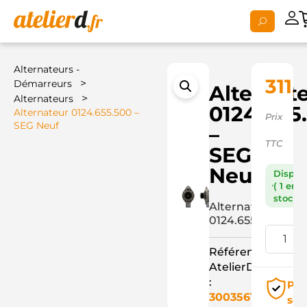
Alternateurs -
311,
>
Démarreurs
Alternat
>
Alternateurs
0124.655
Alternateur 0124.655.500 –
Prix
SEG Neuf
–
TTC
SEG
Neuf
Dispon
( 1 en
stock )
Alternateur
0124.655.500
Référence
AtelierD
:
Pai
3003561
séc