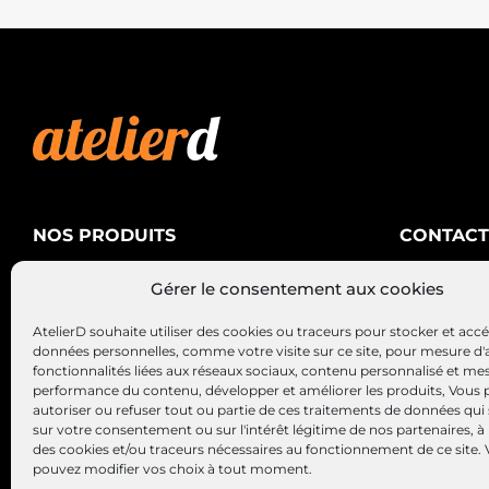
NOS PRODUITS
CONTACT
AtelierD
Climatisation
Gérer le consentement aux cookies
88200 SA
Électricité
03 29 22 3
AtelierD souhaite utiliser des cookies ou traceurs pour stocker et acc
Alternateurs – Démarreurs
contact@at
données personnelles, comme votre visite sur ce site, pour mesure d'
fonctionnalités liées aux réseaux sociaux, contenu personnalisé et me
performance du contenu, développer et améliorer les produits, Vous
autoriser ou refuser tout ou partie de ces traitements de données qui
sur votre consentement ou sur l'intérêt légitime de nos partenaires, à 
des cookies et/ou traceurs nécessaires au fonctionnement de ce site.
pouvez modifier vos choix à tout moment.