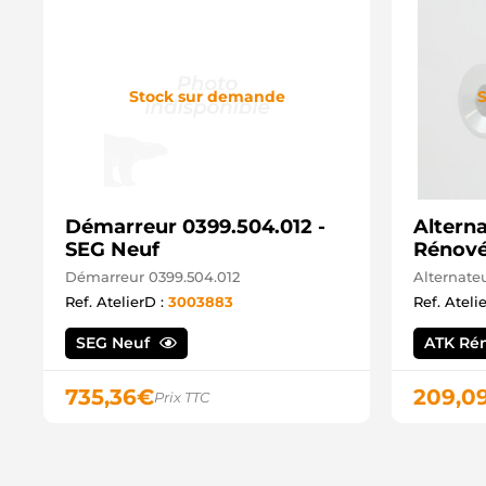
Stock sur demande
S
Démarreur 0399.504.012 -
Altern
SEG Neuf
Rénov
Démarreur 0399.504.012
Alternate
Ref. AtelierD :
3003883
Ref. Ateli
SEG Neuf
ATK Ré
735,36
€
209,0
Prix TTC