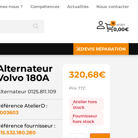
mes-nous ?
Compétences
Actualités
Nous contacter
0
0,00
€
DEVIS RÉPARATION
Alternateur
320,68
€
Volvo 180A
Prix TTC
lternateur 0125.811.109
Atelier hors
éférence AtelierD :
stock
003603
Fournisseur
hors stock
éférence fournisseur :
15.532.180.280