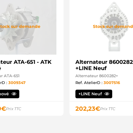
tock sur demande
Stock sur deman
ateur ATA-651 - ATK
Alternateur 8600282
é
+LINE Neuf
ur ATA-651
Alternateur 8600282+
erD :
3009347
Ref. AtelierD :
3007516
nové
+LINE Neuf
9
€
202,23
€
Prix TTC
Prix TTC