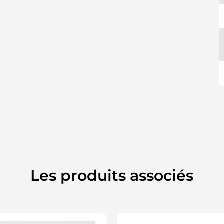
9
9
D
L
L
L
S
Les produits associés