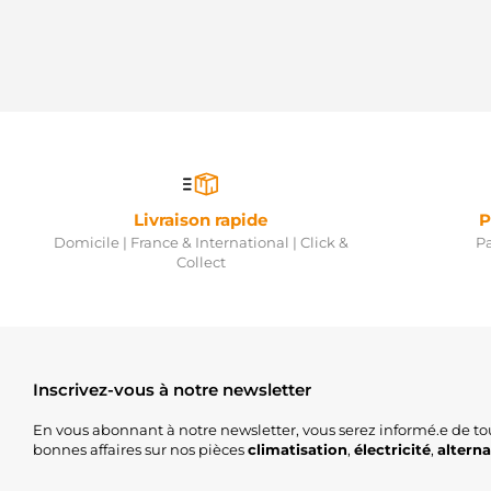
Livraison rapide
P
Domicile | France & International | Click &
Pa
Collect
Inscrivez-vous à notre newsletter
En vous abonnant à notre newsletter, vous serez informé.e de to
bonnes affaires sur nos pièces
climatisation
,
électricité
,
altern