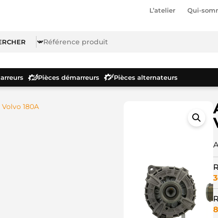
L’atelier
Qui-som
rreurs
Pièces démarreurs
Pièces alternateurs
 Volvo 180A
A
R
3
R
8