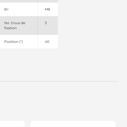
090555 Friesen
B+
M8
30871 EDR
RA0871 Remy
RA03568 Lucas
No. trous de
3
RA3376 Lucas
fixation
RA3568 Lucas
P6452 Spidan
Position (°)
40