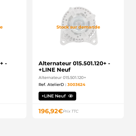
de
Stock sur demande
+ -
Alternateur 015.501.120+ -
+LINE Neuf
Alternateur 015.501.120+
Ref. AtelierD :
3003624
+LINE Neuf
196,92
€
Prix TTC