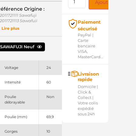
Ajouter au panie
éférence Origine :
2011721111 Sawafuji
2011721113 Sawafuji
Paiement
7060E0040 Hino
sécurisé
Lire plus
46037060 PSH
PayPal |
Carte
bancaire
SAWAFUJI Neuf
VISA,
MasterCard...
Voltage
24
Livraison
rapide
Intensité
60
Domicile |
Click &
Poulie
Non
Collect |
débrayable
Votre colis
expédié
sous 24h
Poulie (mm)
69,9
Gorges
10