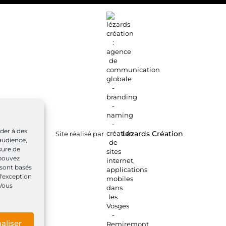
éder à des
Site réalisé par
Lézards
Création
audience,
sure de
 pouvez
 sont basés
l'exception
 Vous
aliser