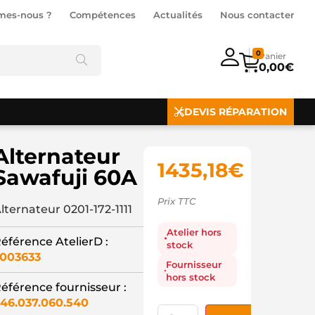
mes-nous ?
Compétences
Actualités
Nous contacter
0
0,00
€
DEVIS RÉPARATION
Alternateur
1435,18
€
Sawafuji 60A
Prix TTC
lternateur 0201-172-1111
Atelier hors
éférence AtelierD :
stock
003633
Fournisseur
hors stock
éférence fournisseur :
46.037.060.540