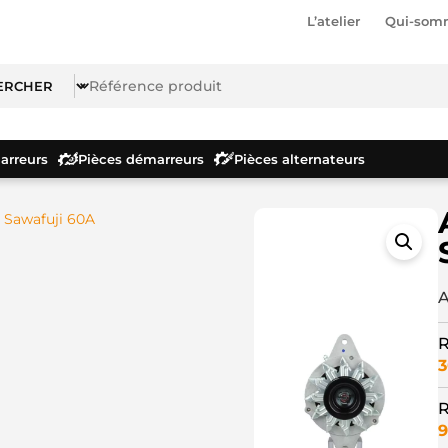
L’atelier
Qui-som
rreurs
Pièces démarreurs
Pièces alternateurs
r Sawafuji 60A
A
R
3
R
9