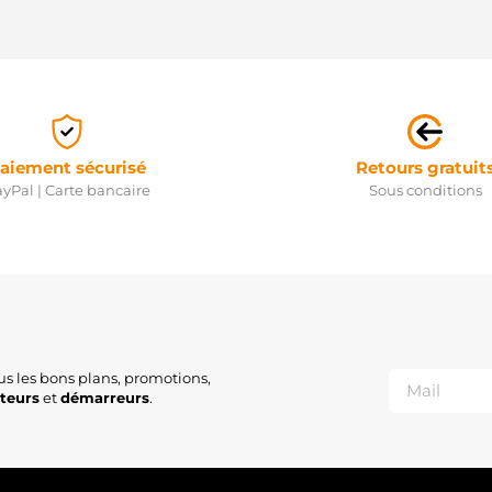
aiement sécurisé
Retours gratuit
yPal | Carte bancaire
Sous conditions
us les bons plans, promotions,
ateurs
et
démarreurs
.