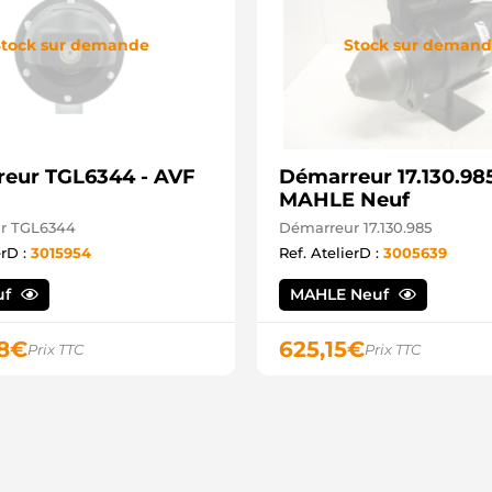
tock sur demande
Stock sur deman
eur TGL6344 - AVF
Démarreur 17.130.985
MAHLE Neuf
r TGL6344
Démarreur 17.130.985
erD :
3015954
Ref. AtelierD :
3005639
uf
MAHLE Neuf
8
€
625,15
€
Prix TTC
Prix TTC