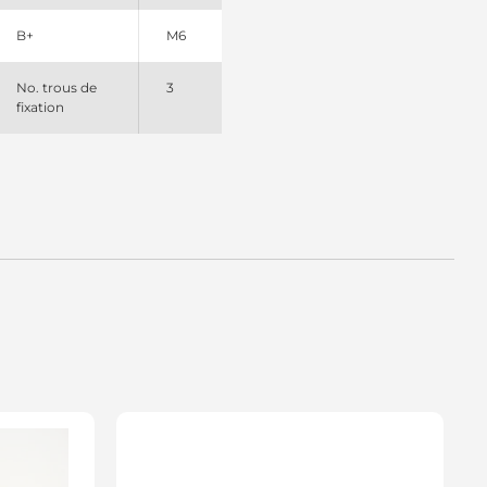
B+
M6
No. trous de
3
fixation