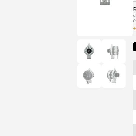
R
0
0
2
9