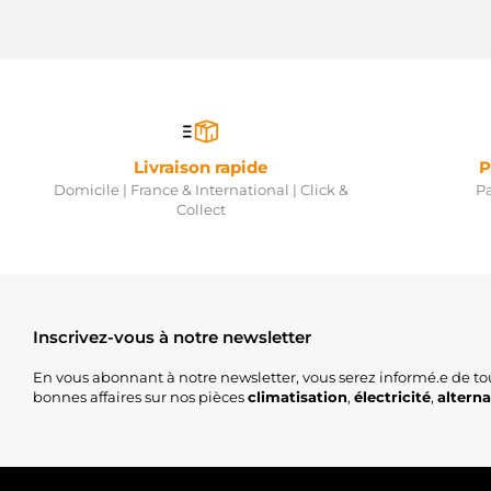
Livraison rapide
P
Domicile | France & International | Click &
Pa
Collect
Inscrivez-vous à notre newsletter
En vous abonnant à notre newsletter, vous serez informé.e de to
bonnes affaires sur nos pièces
climatisation
,
électricité
,
altern