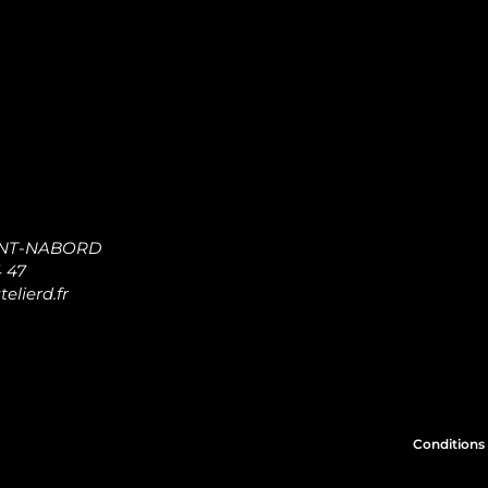
INT-NABORD
4 47
elierd.fr
Conditions 