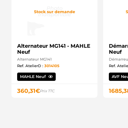
Stock sur demande
S
Alternateur MG141 - MAHLE
Démarr
Neuf
Neuf
Alternateur MG141
Démarreu
Ref. AtelierD :
3014105
Ref. Ateli
MAHLE Neuf
AVF Ne
360,31
€
1685,3
Prix TTC