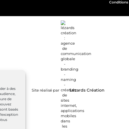
Conditions 
éder à des
Site réalisé par
Lézards
Création
audience,
sure de
 pouvez
 sont basés
l'exception
 Vous