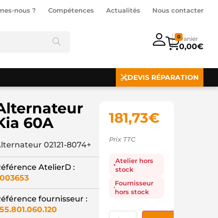
mes-nous ?
Compétences
Actualités
Nous contacter
0
0,00
€
DEVIS RÉPARATION
Alternateur
181,73
€
Kia 60A
Prix TTC
lternateur 02121-8074+
Atelier hors
éférence AtelierD :
stock
003653
Fournisseur
hors stock
éférence fournisseur :
55.801.060.120