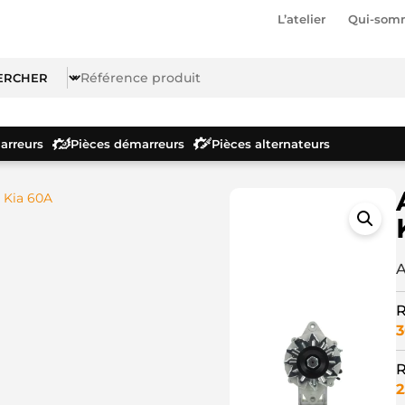
L’atelier
Qui-som
rreurs
Pièces démarreurs
Pièces alternateurs
 Kia 60A
A
R
3
R
2