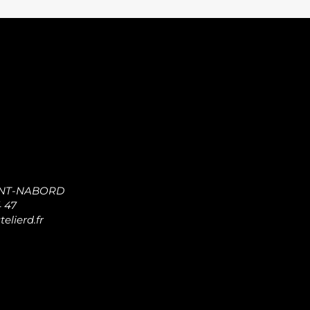
INT-NABORD
4 47
elierd.fr