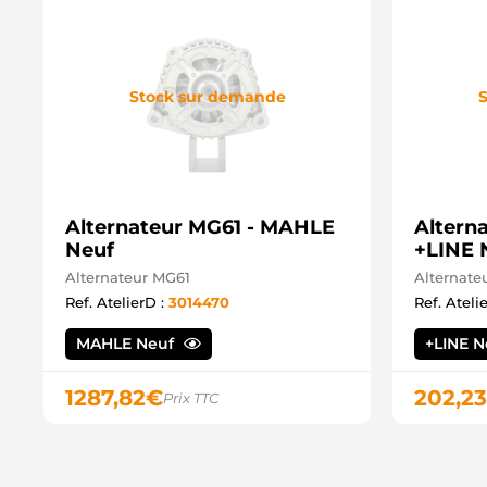
Stock sur demande
S
Alternateur MG61 - MAHLE
Altern
Neuf
+LINE 
Alternateur MG61
Alternate
Ref. AtelierD :
3014470
Ref. Ateli
MAHLE Neuf
+LINE 
1287,82
€
202,23
Prix TTC