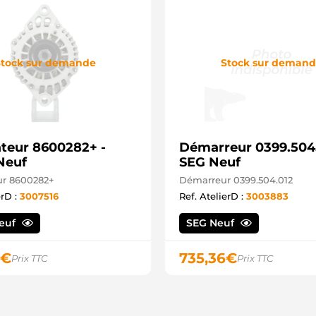
R
T
tock sur demande
Stock sur deman
ateur 8600282+ -
Démarreur 0399.504.
Neuf
SEG Neuf
ur 8600282+
Démarreur 0399.504.012
erD :
3007516
Ref. AtelierD :
3003883
Neuf
SEG Neuf
€
735,36
€
Prix TTC
Prix TTC