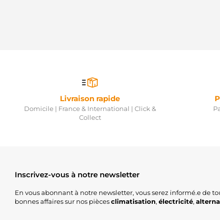
Livraison rapide
P
Domicile | France & International | Click &
Pa
Collect
Inscrivez-vous à notre newsletter
En vous abonnant à notre newsletter, vous serez informé.e de to
bonnes affaires sur nos pièces
climatisation
,
électricité
,
altern