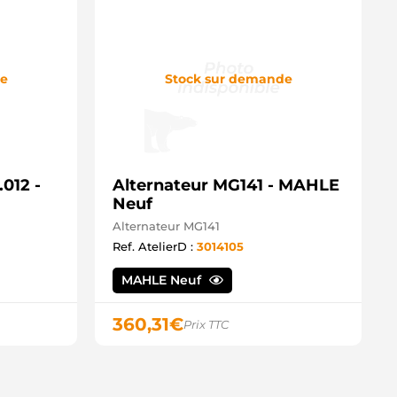
23118300B Mazda
RA128 TWA
de
Stock sur demande
012 -
Alternateur MG141 - MAHLE
Neuf
Alternateur MG141
Ref. AtelierD :
3014105
MAHLE Neuf
360,31
€
Prix TTC