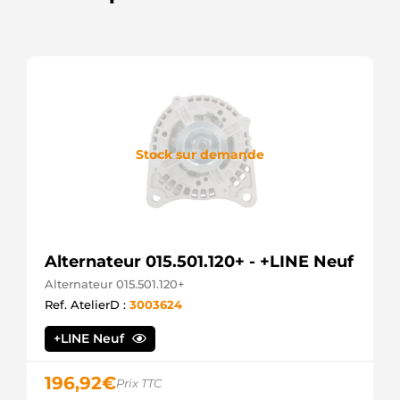
Stock sur demande
Alternateur 015.501.120+ - +LINE Neuf
Alternateur 015.501.120+
Ref. AtelierD :
3003624
+LINE Neuf
196,92
€
Prix TTC