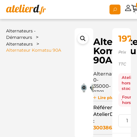
Alternateurs -
1975
>
Démarreurs
Alternat
>
Alternateurs
Komatsu
Alternateur Komatsu 90A
Prix
90A
TTC
Alternateur
Atelier
0-
hors
35000-
stock
8381
Fourni
Lire plus
hors st
Référence
AtelierD
:
3003863