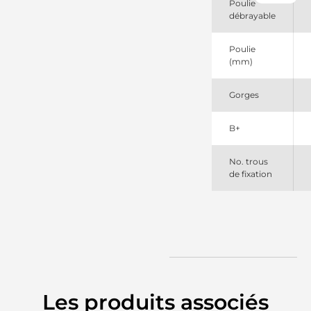
Poulie
Cummins
débrayable
6008259230
Komatsu
6008259710
Poulie
Komatsu
(mm)
6008259710SEL
+line
Gorges
90284037
Wilson
946020090
B+
PSH
No. trous
de fixation
Les produits associés