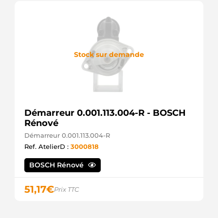
Stock sur demande
Démarreur 0.001.113.004-R - BOSCH
Rénové
Démarreur 0.001.113.004-R
Ref. AtelierD :
3000818
BOSCH Rénové
51,17
€
Prix TTC