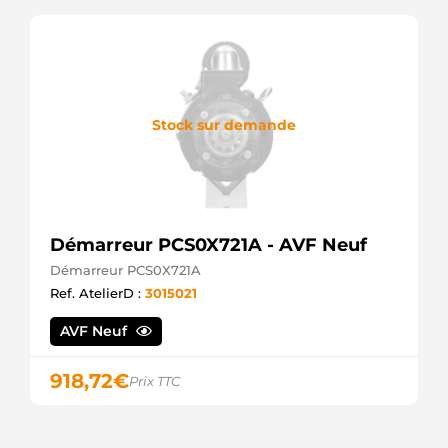
Stock sur demande
Démarreur PCS0X721A - AVF Neuf
Démarreur PCS0X721A
Ref. AtelierD :
3015021
AVF Neuf
918,72
€
Prix TTC