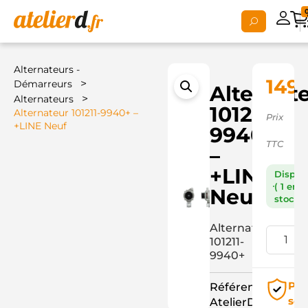
Alternateurs -
149,
>
Démarreurs
Alternat
>
Alternateurs
101211-
Alternateur 101211-9940+ –
Prix
+LINE Neuf
9940+
TTC
–
+LINE
Dispon
( 1 en
Neuf
stock )
Alternateur
101211-
9940+
Pai
Référence
séc
AtelierD