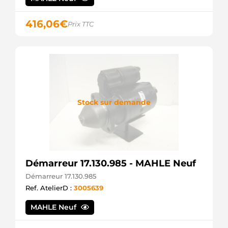
416,06
€
Prix TTC
Stock sur demande
Démarreur 17.130.985 - MAHLE Neuf
Démarreur 17.130.985
Ref. AtelierD :
3005639
MAHLE Neuf