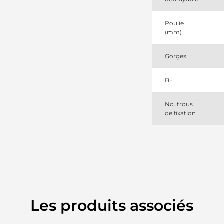
2905088
PIC
40511
Poulie
CEVAM
(mm)
845504120
PSH
Gorges
9090639F
Friesen
930731
B+
EDR
DRA0731
Remy
No. trous
L80820
de fixation
ATL
LRA03196
Lucas
TNA018
TWA
Les produits associés