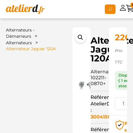
Alternateurs -
220,
>
Démarreurs
Alternat
>
Alternateurs
Jaguar
Alternateur Jaguar 120A
Prix
120A
TTC
Alternateur
Dispon
102211-
( 1 en
0870+
stock )
Référence
AtelierD
:
3004158
Pai
Référence
séc