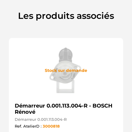
DRA1496
Remy
Les produits associés
K56029574AA
LRA03707
Lucas
P56029574AA
TNA009
TWA
Stock sur demande
Démarreur 0.001.113.004-R - BOSCH
Rénové
Démarreur 0.001.113.004-R
Ref. AtelierD :
3000818