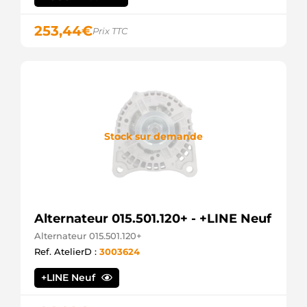
253,44
€
Prix TTC
Stock sur demande
Alternateur 015.501.120+ - +LINE Neuf
Alternateur 015.501.120+
Ref. AtelierD :
3003624
+LINE Neuf