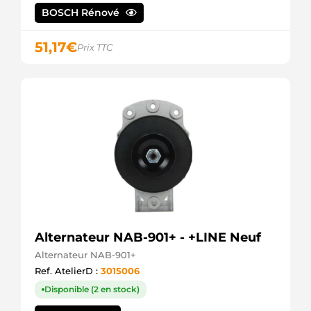
BOSCH Rénové
51,17
€
Prix TTC
Alternateur NAB-901+ - +LINE Neuf
Alternateur NAB-901+
Ref. AtelierD :
3015006
Disponible (2 en stock)