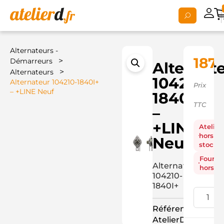
Alternateurs -
187,
>
Démarreurs
Alternat
>
Alternateurs
104210-
Alternateur 104210-1840I+
Prix
– +LINE Neuf
1840I+
TTC
–
+LINE
Atelier
hors
Neuf
stock
Fourni
Alternateur
hors st
104210-
1840I+
Référence
AtelierD