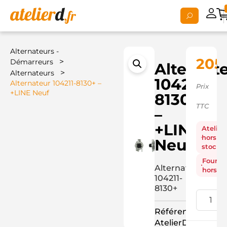
Alternateurs -
205
>
Démarreurs
Alternat
>
Alternateurs
104211-
Alternateur 104211-8130+ –
Prix
+LINE Neuf
8130+
TTC
–
+LINE
Atelier
hors
Neuf
stock
Fourni
Alternateur
hors st
104211-
8130+
Référence
AtelierD