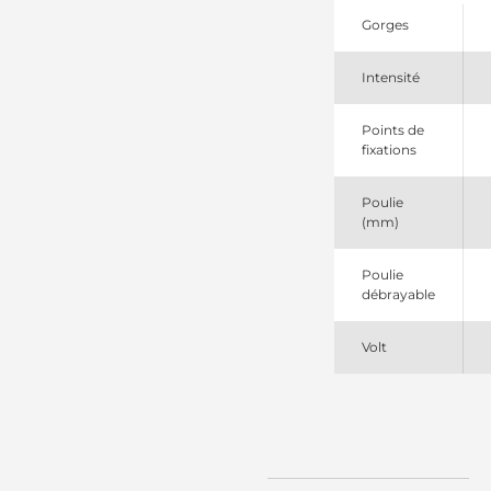
Denso
Gorges
22032
Dinex
22888109
Intensité
GM
835964140
PSH
Points de
90295824
fixations
Wilson
AL8846X
Poulie
Bosch
(mm)
(USA)
AL8868X
Bosch
Poulie
(USA)
débrayable
Volt