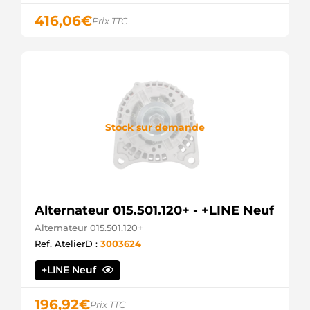
416,06
€
Prix TTC
Stock sur demande
Alternateur 015.501.120+ - +LINE Neuf
Alternateur 015.501.120+
Ref. AtelierD :
3003624
+LINE Neuf
196,92
€
Prix TTC