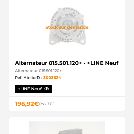
Stock sur demande
Alternateur 015.501.120+ - +LINE Neuf
Alternateur 015.501.120+
Ref. AtelierD :
3003624
+LINE Neuf
196,92
€
Prix TTC