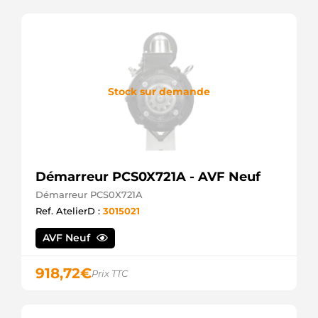
Stock sur demande
Démarreur PCS0X721A - AVF Neuf
Démarreur PCS0X721A
Ref. AtelierD :
3015021
AVF Neuf
918,72
€
Prix TTC