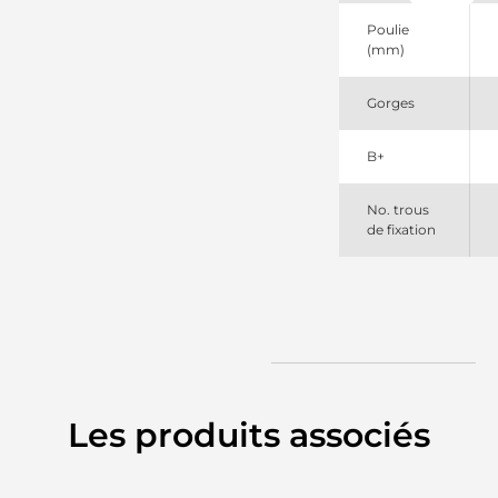
+line
112893
Poulie
Cargo
(mm)
113578
Cargo
Gorges
835914140
PSH
90014251
B+
Wilson
AL8567N
Bosch
No. trous
(USA)
de fixation
AL8567X
Bosch
(USA)
ALT1090
Unipoint
F042300057
Bosch
Les produits associés