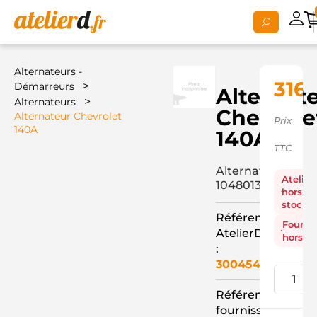
Alternateurs -
316,
>
Démarreurs
Alternat
>
Alternateurs
Chevrole
Alternateur Chevrolet
Prix
140A
140A
TTC
Alternateur
Atelier
10480133+
hors
stock
Référence
Fourni
AtelierD
hors st
:
3004540
Référence
fournisseur