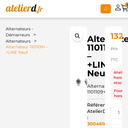
Alternateurs -
132,
>
Démarreurs
Alternat
>
Alternateurs
1101109+
Alternateur 1101109+ –
Prix
+LINE Neuf
–
TTC
+LINE
Neuf
Atelier
hors
stock
Alternateur
Fourni
1101109+
hors st
Référence
AtelierD
:
3004616