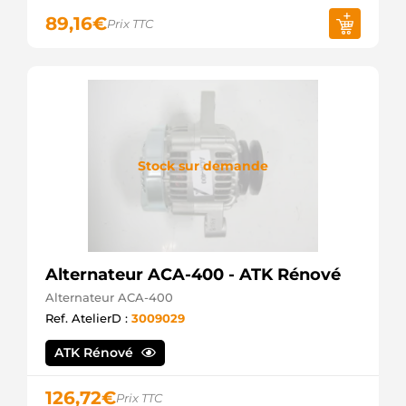
89,16
€
Prix TTC
Stock sur demande
Alternateur ACA-400 - ATK Rénové
Alternateur ACA-400
Ref. AtelierD :
3009029
ATK Rénové
126,72
€
Prix TTC