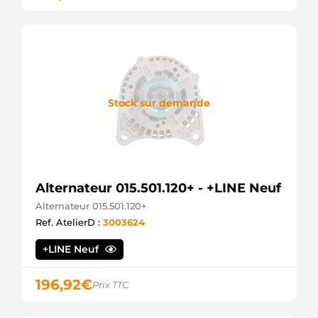
Stock sur demande
Alternateur 015.501.120+ - +LINE Neuf
Alternateur 015.501.120+
Ref. AtelierD :
3003624
+LINE Neuf
196,92
€
Prix TTC