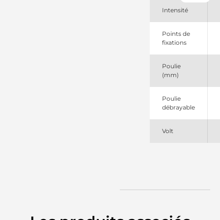
12090148
Intensité
EuroTec
2132X10463384
Mack
Points de
240246E
fixations
PIC
283598
Poulie
Elstock
(mm)
3134786
Volvo
3134787
Poulie
Volvo
débrayable
3604669
Cummins
7157M
Volt
835047100
PSH
90013108
Wilson
LRA01789
Lucas