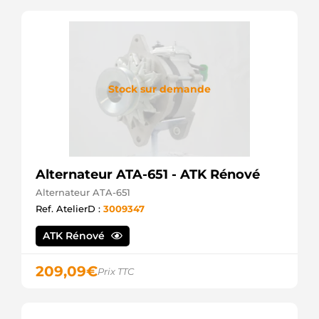
Stock sur demande
Alternateur ATA-651 - ATK Rénové
Alternateur ATA-651
Ref. AtelierD :
3009347
ATK Rénové
209,09
€
Prix TTC