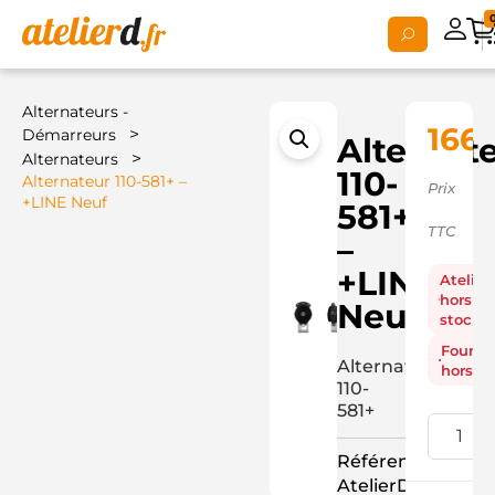
Alternateurs -
166,
>
Démarreurs
Alternat
>
Alternateurs
110-
Alternateur 110-581+ –
Prix
+LINE Neuf
581+
TTC
–
+LINE
Atelier
hors
Neuf
stock
Fourni
Alternateur
hors st
110-
581+
Référence
AtelierD