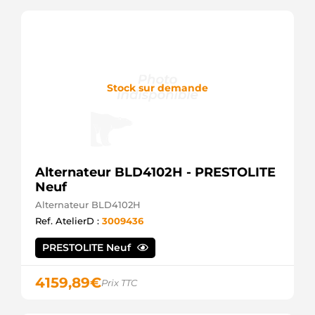
8MR2070T
Motorola
8MR2070TA
Motorola
930272
EDR
995006090
Stock sur demande
PSH
AM00086
DRA0272
Remy
MA33
Alternateur BLD4102H - PRESTOLITE
Neuf
Alternateur BLD4102H
Ref. AtelierD :
3009436
PRESTOLITE Neuf
4159,89
€
Prix TTC