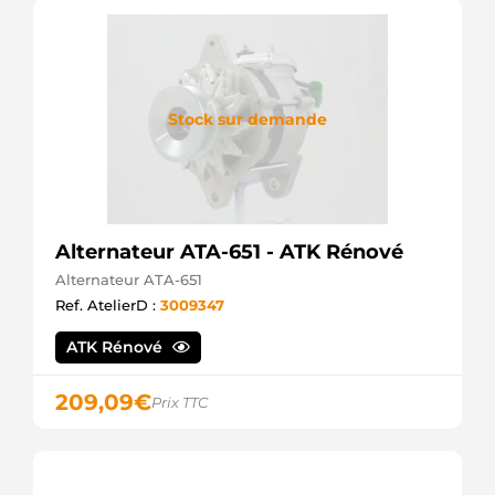
Stock sur demande
Alternateur ATA-651 - ATK Rénové
Alternateur ATA-651
Ref. AtelierD :
3009347
ATK Rénové
209,09
€
Prix TTC