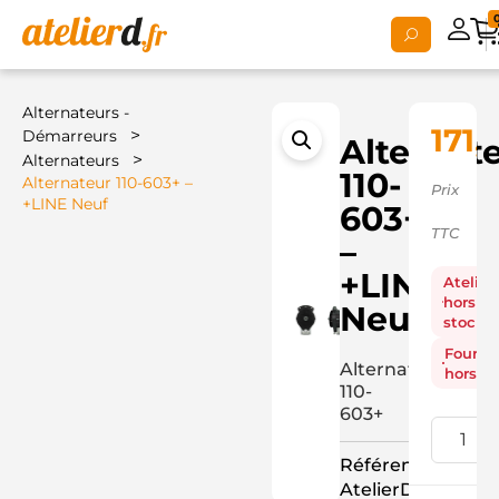
Alternateurs -
171,
>
Démarreurs
Alternat
>
Alternateurs
110-
Alternateur 110-603+ –
Prix
+LINE Neuf
603+
TTC
–
+LINE
Atelier
hors
Neuf
stock
Fourni
Alternateur
hors st
110-
603+
Référence
AtelierD