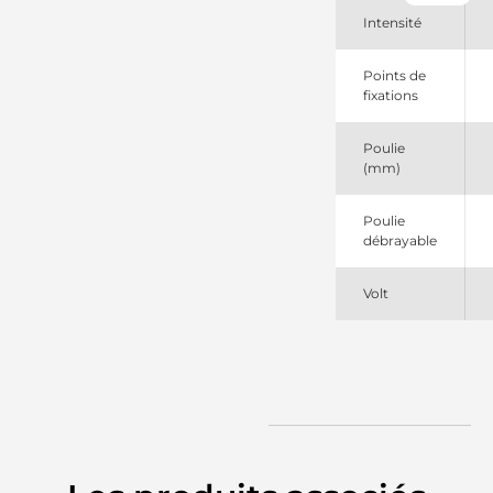
Mercury
Intensité
875285T1
Mercury
881248
Points de
Mercury
fixations
881248T
889955
Poulie
Mercury
(mm)
Marine
889955AA03
Mercury
Poulie
Marine
débrayable
889955T01
Mercury
90014429
Volt
Wilson
975503050
PSH