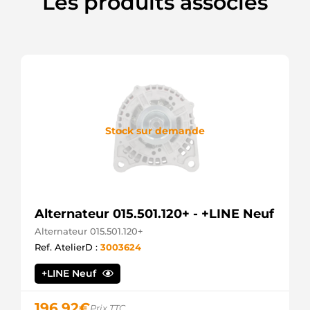
Les produits associés
Stock sur demande
Alternateur 015.501.120+ - +LINE Neuf
Alternateur 015.501.120+
Ref. AtelierD :
3003624
+LINE Neuf
196,92
€
Prix TTC