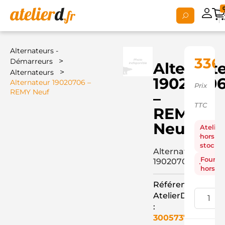
Alternateurs -
336
>
Démarreurs
Alternat
>
Alternateurs
1902070
Alternateur 19020706 –
Prix
REMY Neuf
–
TTC
REMY
Neuf
Atelier
hors
stock
Alternateur
Fourni
19020706
hors st
Référence
AtelierD
:
3005737