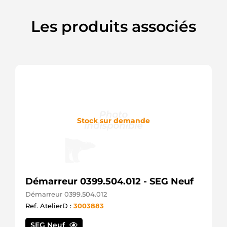
ATK
ALT8709sa
Les produits associés
Electrolog
DRA0192
Remy
F042206015
Bosch
LRA03022
Lucas
LRA3022
Lucas
TA00048401
Valeo
Stock sur demande
TA000A48401
Valeo
TA000A48402
Valeo
TA000A63701
Valeo
TRA130
Démarreur 0399.504.012 - SEG Neuf
TWA
Démarreur 0399.504.012
Ref. AtelierD :
3003883
SEG Neuf