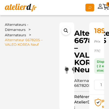
Alternateurs -
189,
>
Démarreurs
Alternat
>
Alternateurs
6678205
Alternateur 6678205 –
Prix
VALEO KOREA Neuf
–
TTC
VALEO
KOREA
Dispon
( 2 en
Neuf
stock )
Alternateur
6678205
Référence
Pai
AtelierD
séc
: