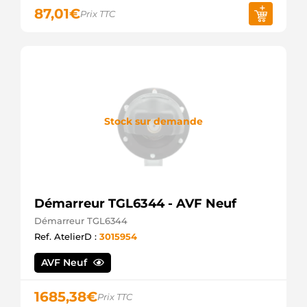
87,01
€
Prix TTC
Stock sur demande
Démarreur TGL6344 - AVF Neuf
Démarreur TGL6344
Ref. AtelierD :
3015954
AVF Neuf
1685,38
€
Prix TTC