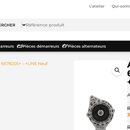
L’atelier
Qui-som
rreurs
Pièces démarreurs
Pièces alternateurs
r 6678205+ – +LINE Neuf
A
R
3
R