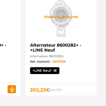
Stock sur demande
+ -
Alternateur 8600282+ -
+LINE Neuf
Alternateur 8600282+
Ref. AtelierD :
3007516
+LINE Neuf
202,23
€
Prix TTC