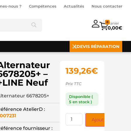
mes-nous ?
Compétences
Actualités
Nous contacter
0
0,00
€
DEVIS RÉPARATION
Alternateur
139,26
€
6678205+ –
+LINE Neuf
Prix TTC
lternateur 6678205+
Disponible (
5 en stock )
éférence AtelierD :
007231
Ajouter au panie
éférence fournisseur :