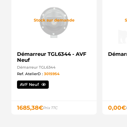
Stock sur demande
S
Démarreur TGL6344 - AVF
Démarr
Neuf
Démarreur TGL6344
Ref. AtelierD :
3015954
AVF Neuf
1685,38
€
0,00
€
Prix TTC