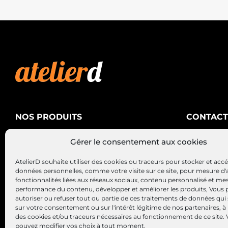
NOS PRODUITS
CONTACT
AtelierD
Climatisation
Gérer le consentement aux cookies
88200 SA
Électricité
03 29 22 3
AtelierD souhaite utiliser des cookies ou traceurs pour stocker et acc
Alternateurs – Démarreurs
contact@at
données personnelles, comme votre visite sur ce site, pour mesure d'
fonctionnalités liées aux réseaux sociaux, contenu personnalisé et me
performance du contenu, développer et améliorer les produits, Vous
autoriser ou refuser tout ou partie de ces traitements de données qui
sur votre consentement ou sur l'intérêt légitime de nos partenaires, à 
des cookies et/ou traceurs nécessaires au fonctionnement de ce site.
pouvez modifier vos choix à tout moment.