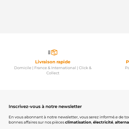
Livraison rapide
P
Domicile | France & International | Click &
Pa
Collect
Inscrivez-vous à notre newsletter
En vous abonnant à notre newsletter, vous serez informé.e de to
bonnes affaires sur nos pièces
climatisation
,
électricité
,
altern