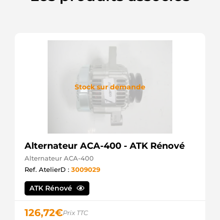
Bosch
GM307
Stock sur demande
Alternateur ACA-400 - ATK Rénové
Alternateur ACA-400
Ref. AtelierD :
3009029
ATK Rénové
126,72
€
Prix TTC