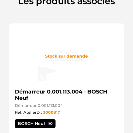
Les produits associés
Ford
F6LY10346A
Ford
F6ZU10300BB
Ford
F6ZU10300BC
Ford
F6ZU10300BE
Ford
F6ZU10300BG
Stock sur demande
Ford
GL356
Motorcraft
GL357
Motorcraft
GL433
Motorcraft
Démarreur 0.001.113.004 - BOSCH
GL525
Neuf
Motorcraft
XL3U10300AA
Démarreur 0.001.113.004
Ford
Ref. AtelierD :
3000817
XL3U10300AB
Ford
BOSCH Neuf
XL3Z10346AA
Ford