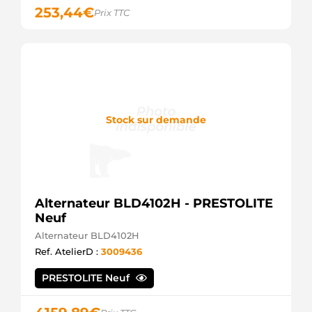
253,44
€
YR3U10300AA
Prix TTC
Ford
YR3U10300AB
Ford
YR3Z10346AARM
Ford
Stock sur demande
Alternateur BLD4102H - PRESTOLITE
Neuf
Alternateur BLD4102H
Ref. AtelierD :
3009436
PRESTOLITE Neuf