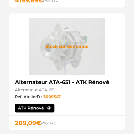
4159,89
€
Prix TTC
Stock sur demande
Alternateur ATA-651 - ATK Rénové
Alternateur ATA-651
Ref. AtelierD :
3009347
ATK Rénové
209,09
€
Prix TTC