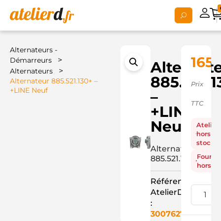
Alternateurs -
165,
>
Démarreurs
Alternat
>
Alternateurs
885.521.1
Alternateur 885.521.130+ –
Prix
+LINE Neuf
–
TTC
+LINE
Neuf
Atelier
hors
stock
Alternateur
Fourni
885.521.130+
hors st
Référence
AtelierD
:
3007627