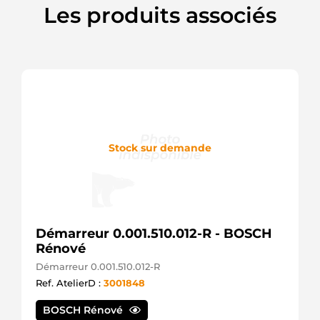
Ford
Les produits associés
YF1Z10346FA
Ford
Stock sur demande
Démarreur 0.001.510.012-R - BOSCH
Rénové
Démarreur 0.001.510.012-R
Ref. AtelierD :
3001848
BOSCH Rénové