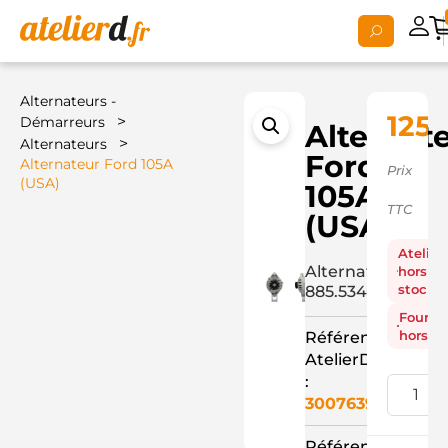
Alternateurs -
125,
>
Démarreurs
Alternat
>
Alternateurs
Ford
Alternateur Ford 105A
Prix
(USA)
105A
TTC
(USA)
Atelier
Alternateur
hors
stock
885.534.105+
Fourni
hors st
Référence
AtelierD
:
3007639
Référence