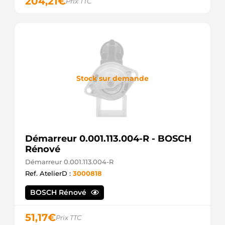
204,21
€
Prix TTC
Stock sur demande
Démarreur 0.001.113.004-R - BOSCH
Rénové
Démarreur 0.001.113.004-R
Ref. AtelierD :
3000818
BOSCH Rénové
51,17
€
Prix TTC