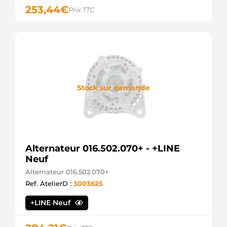
253,44
€
Prix TTC
Stock sur demande
Alternateur 016.502.070+ - +LINE
Neuf
Alternateur 016.502.070+
Ref. AtelierD :
3003625
+LINE Neuf