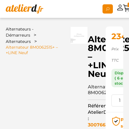
Alternateurs -
234
>
Démarreurs
Alternat
>
Alternateurs
8M00625
Alternateur 8M0062515+ –
Prix
+LINE Neuf
–
TTC
+LINE
Neuf
Dispon
( 6 en
stock )
Alternateur
8M0062515+
Référence
AtelierD
:
Pai
3007663
séc