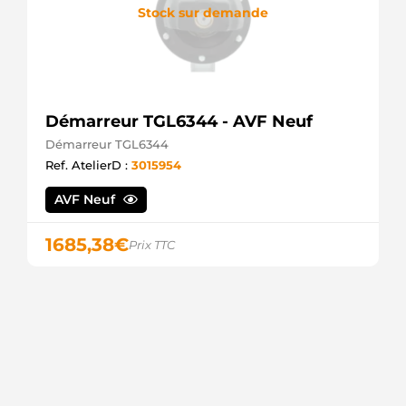
Stock sur demande
Démarreur TGL6344 - AVF Neuf
Démarreur TGL6344
Ref. AtelierD :
3015954
AVF Neuf
1685,38
€
Prix TTC