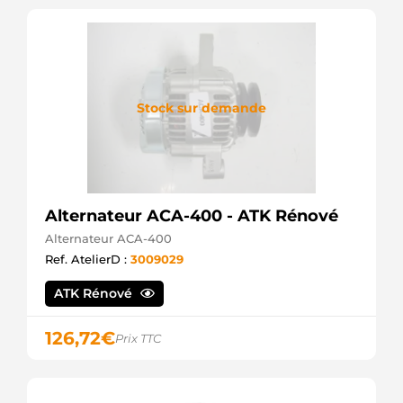
Stock sur demande
Alternateur ACA-400 - ATK Rénové
Alternateur ACA-400
Ref. AtelierD :
3009029
ATK Rénové
126,72
€
Prix TTC