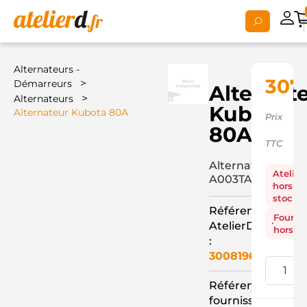
Alternateurs -
307
>
Démarreurs
Alternat
>
Alternateurs
Kubota
Alternateur Kubota 80A
Prix
80A
TTC
Alternateur
Atelier
A003TA9091
hors
stock
Référence
Fourni
AtelierD
hors st
:
3008196
Référence
fournisseur