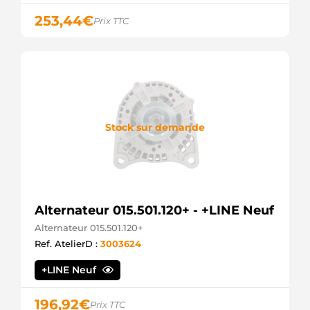
253,44
€
Prix TTC
Stock sur demande
Alternateur 015.501.120+ - +LINE Neuf
Alternateur 015.501.120+
Ref. AtelierD :
3003624
+LINE Neuf
196,92
€
Prix TTC