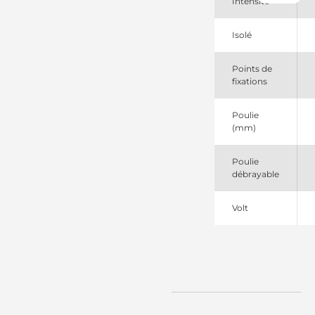
Intensité
874670
Volvo
A003TR5091
Isolé
Mitsubishi
A003TR5093
Points de
Mitsubishi
fixations
A003TR5093AM
Mitsubishi
A003TR5093ZT
Poulie
Mitsubishi
(mm)
A3TR5093
Mitsubishi
A3TR5093AM
Poulie
Mitsubishi
débrayable
A3TR5093SEL
+line
Volt
A3TR5093ZT
Mitsubishi
DRA1114
Delco
LRA03730
Lucas