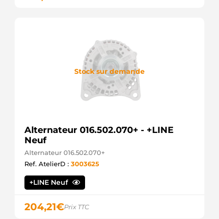
Stock sur demande
Alternateur 016.502.070+ - +LINE
Neuf
Alternateur 016.502.070+
Ref. AtelierD :
3003625
+LINE Neuf
204,21
€
Prix TTC