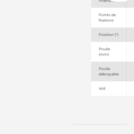
Intensité
1888010
Scania
19091007
Points de
Remy
fixations
20290
Lester
Position (°)
210917
Messmer
2151412
Poulie
Scania
(mm)
2395908
Scania
2398366
Poulie
Scania
débrayable
2398368
Scania
Volt
2594
CEVAM
443230
Valeo
486767
Elstock
5321161004
DRI
570887