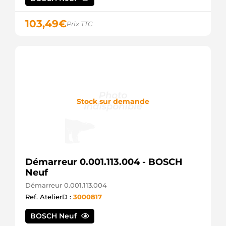
A4TR5691ZTSEL
+line
103,49
€
Prix TTC
AAN8204
Mahle
DRA1117
Remy
IA9489
Mahle
LRA03706
Lucas
MG935
Stock sur demande
Mahle
SC0570887
Scania
SC0573015
Scania
Démarreur 0.001.113.004 - BOSCH
Neuf
Démarreur 0.001.113.004
Ref. AtelierD :
3000817
BOSCH Neuf