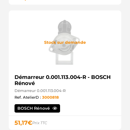
Stock sur demande
Démarreur 0.001.113.004-R - BOSCH
Rénové
Démarreur 0.001.113.004-R
Ref. AtelierD :
3000818
BOSCH Rénové
51,17
€
Prix TTC