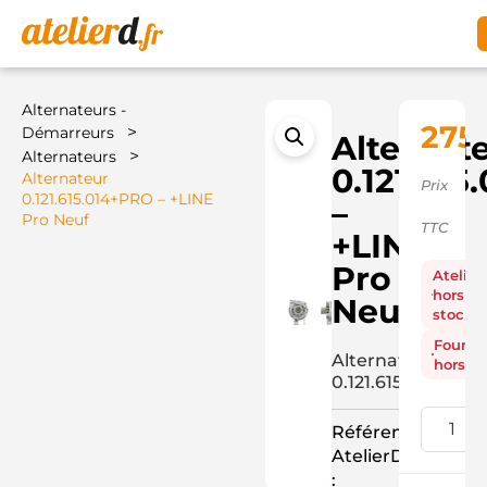
Alternateurs -
275
>
Démarreurs
Alternat
>
Alternateurs
0.121.61
Alternateur
Prix
0.121.615.014+PRO – +LINE
–
Pro Neuf
TTC
+LINE
Pro
Atelier
hors
Neuf
stock
Fourni
Alternateur
hors st
0.121.615.014+PR
Référence
AtelierD
: