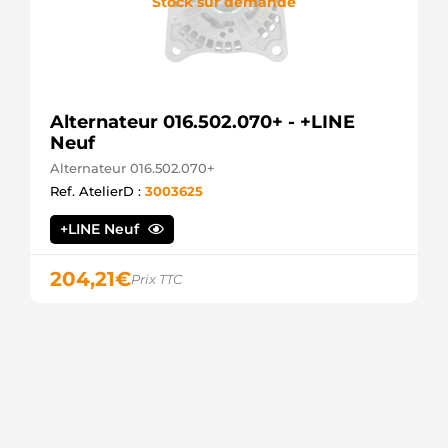
Stock sur demande
Alternateur 016.502.070+ - +LINE
Neuf
Alternateur 016.502.070+
Ref. AtelierD :
3003625
+LINE Neuf
204,21
€
Prix TTC