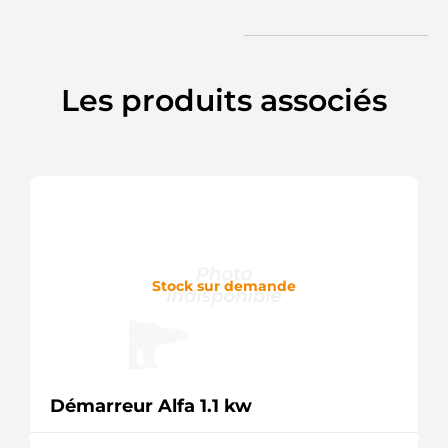
Spidan
6M5T10300SA
Ford
6M5TSA
Ford
Les produits associés
815519150
PSH
8EL738211951
Hella
90156593
Wilson
930052
EDR
AL0859X
Bosch
(USA)
Stock sur demande
CA1967IR
HC
DRA0052
Remy
F00E100026
Bosch
HCA1967IR
Démarreur Alfa 1.1 kw
HC
LRA03098