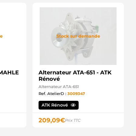
13VI46 Valeo
13VI83 Valeo
13VI96 Valeo
LTH236 Unipoint
A715IR HC
RA3239 Remy
de
Stock sur demande
042A0H236 Bosch
CA715IR HC
38770 ATL
64250 ATL
RB00206 Lucas
A412 Valeo
AN11076 Optimum
- MAHLE
Alternateur ATA-651 - ATK
27111 Van Heck
Rénové
Alternateur ATA-651
Ref. AtelierD :
3009347
ATK Rénové
209,09
€
Prix TTC