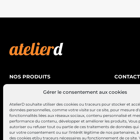
NOS PRODUITS
CONTACT
AtelierD
Climatisation
Gérer le consentement aux cookies
88200 SA
Électricité
03 29 22 3
AtelierD souhaite utiliser des cookies ou traceurs pour stocker et acc
Alternateurs – Démarreurs
contact@at
données personnelles, comme votre visite sur ce site, pour mesure d'
fonctionnalités liées aux réseaux sociaux, contenu personnalisé et me
performance du contenu, développer et améliorer les produits, Vous
autoriser ou refuser tout ou partie de ces traitements de données qui
sur votre consentement ou sur l'intérêt légitime de nos partenaires, à 
des cookies et/ou traceurs nécessaires au fonctionnement de ce site.