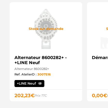
Stock sur demande
S
Alternateur 8600282+ -
Démarr
+LINE Neuf
Alternateur 8600282+
Ref. AtelierD :
3007516
+LINE Neuf
202,23
€
0,00
€
Prix TTC