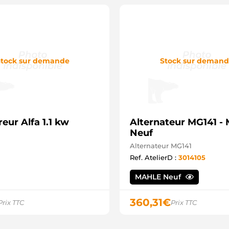
A
A
A
A
C
D
tock sur demande
Stock sur deman
F
H
L
L
L
N
O
eur Alfa 1.1 kw
Alternateur MG141 
W
Neuf
Alternateur MG141
Ref. AtelierD :
3014105
MAHLE Neuf
360,31
€
Prix TTC
Prix TTC