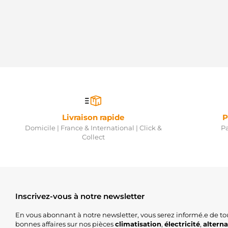
Livraison rapide
P
Domicile | France & International | Click &
Pa
Collect
Inscrivez-vous à notre newsletter
En vous abonnant à notre newsletter, vous serez informé.e de to
bonnes affaires sur nos pièces
climatisation
,
électricité
,
altern