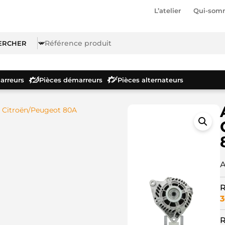
L’atelier
Qui-som
rreurs
Pièces démarreurs
Pièces alternateurs
r Citroën/Peugeot 80A
A
R
R