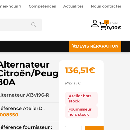
mes-nous ?
Compétences
Actualités
Nous contacter
0
0,00
€
DEVIS RÉPARATION
Alternateur
136,51
€
Citroën/Peugeot
80A
Prix TTC
lternateur A13VI96-R
Atelier hors
stock
éférence AtelierD :
Fournisseur
hors stock
3008550
éférence fournisseur :