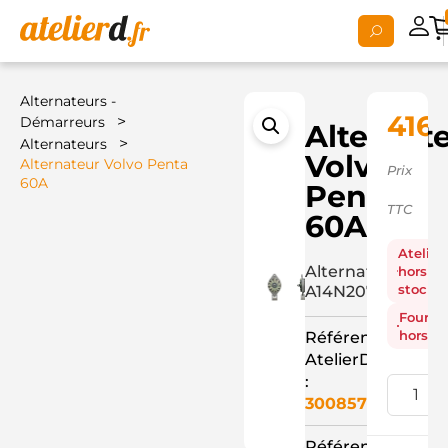
Alternateurs -
416,
>
Démarreurs
Alternat
>
Alternateurs
Volvo
Alternateur Volvo Penta
Prix
60A
Penta
TTC
60A
Atelier
Alternateur
hors
stock
A14N207M
Fourni
hors st
Référence
AtelierD
:
3008570
Référence