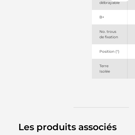
débrayable
DRI
816009060
PSH
B+
873986
Volvo
No. trous
931315
de fixation
EDR
A14N207M
Valeo
Position (°)
DRA1315
Remy
LRA03074
Terre
Lucas
Isolée
Les produits associés