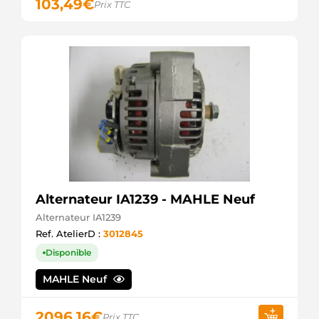
103,49
€
Prix TTC
Alternateur IA1239 - MAHLE Neuf
Alternateur IA1239
Ref. AtelierD :
3012845
Disponible
MAHLE Neuf
2096,16
€
Prix TTC