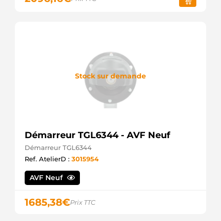
Stock sur demande
Démarreur TGL6344 - AVF Neuf
Démarreur TGL6344
Ref. AtelierD :
3015954
AVF Neuf
1685,38
€
Prix TTC