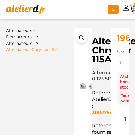
Alternateurs -
196,
>
Démarreurs
Alternat
>
Alternateurs
Chrysler
Alternateur Chrysler 115A
Prix
115A
TTC
Alternateur
Atelier
0.123.510.037+
hors
stock
Référence
Fourni
AtelierD
hors st
:
3002254
Référence
fournisseur