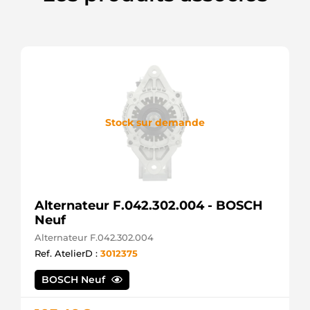
CA1478IR
HC
DRZ0200
Remy
HCA1478IR
HC
L61280
ATL
LRA01821
Lucas
Stock sur demande
Alternateur F.042.302.004 - BOSCH
Neuf
Alternateur F.042.302.004
Ref. AtelierD :
3012375
BOSCH Neuf