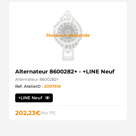
Stock sur demande
Alternateur 8600282+ - +LINE Neuf
Alternateur 8600282+
Ref. AtelierD :
3007516
+LINE Neuf
202,23
€
Prix TTC