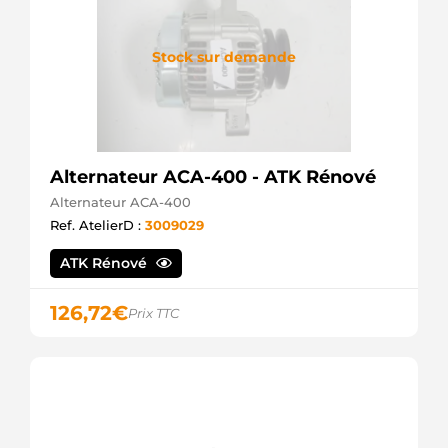
Stock sur demande
Alternateur ACA-400 - ATK Rénové
Alternateur ACA-400
Ref. AtelierD :
3009029
ATK Rénové
126,72
€
Prix TTC