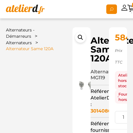
Alternateurs -
584,
>
Démarreurs
Alternat
>
Alternateurs
Same
Alternateur Same 120A
Prix
120A
TTC
Alternateur
Atelier
MG119
hors
stock
Référence
Fourni
AtelierD
hors st
:
3014086
Référence
fournisseur