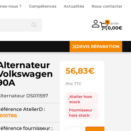
mes-nous ?
Compétences
Actualités
Nous contacter
0
0,00
€
DEVIS RÉPARATION
Alternateur
56,83
€
Volkswagen
90A
Prix TTC
lternateur DS011597
Atelier hors
stock
éférence AtelierD :
Fournisseur
hors stock
010786
éférence fournisseur :