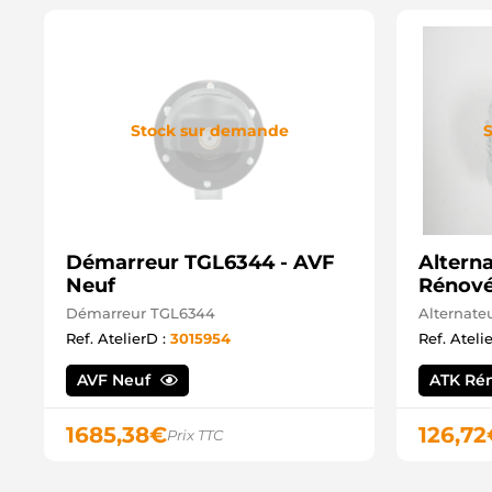
Stock sur demande
S
Démarreur TGL6344 - AVF
Altern
Neuf
Rénov
Démarreur TGL6344
Alternate
Ref. AtelierD :
3015954
Ref. Ateli
AVF Neuf
ATK Ré
1685,38
€
126,72
Prix TTC