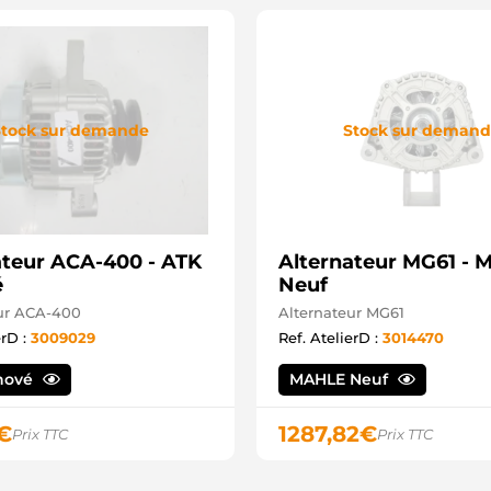
tock sur demande
Stock sur deman
ateur ACA-400 - ATK
Alternateur MG61 -
é
Neuf
ur ACA-400
Alternateur MG61
erD :
3009029
Ref. AtelierD :
3014470
nové
MAHLE Neuf
€
1287,82
€
Prix TTC
Prix TTC