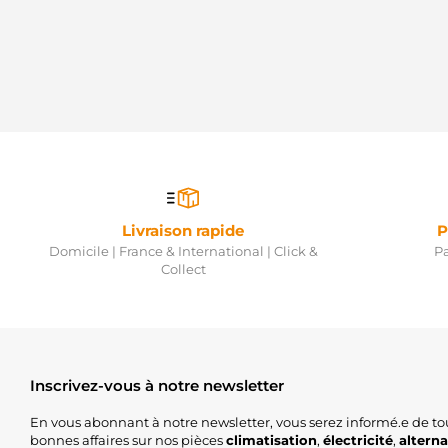
Livraison rapide
P
Domicile | France & International | Click &
Pa
Collect
Inscrivez-vous à notre newsletter
En vous abonnant à notre newsletter, vous serez informé.e de to
bonnes affaires sur nos pièces
climatisation
,
électricité
,
altern