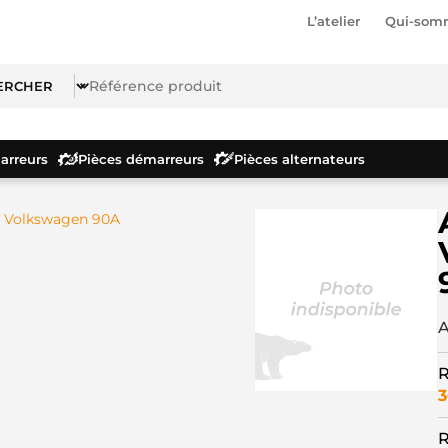
L’atelier
Qui-som
rreurs
Pièces démarreurs
Pièces alternateurs
r Volkswagen 90A
A
R
3
R