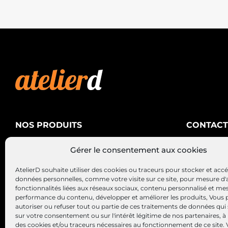
NOS PRODUITS
CONTACT
AtelierD
Climatisation
Gérer le consentement aux cookies
88200 SA
Électricité
03 29 22 3
AtelierD souhaite utiliser des cookies ou traceurs pour stocker et acc
Alternateurs – Démarreurs
contact@at
données personnelles, comme votre visite sur ce site, pour mesure d'
fonctionnalités liées aux réseaux sociaux, contenu personnalisé et me
performance du contenu, développer et améliorer les produits, Vous
autoriser ou refuser tout ou partie de ces traitements de données qui
sur votre consentement ou sur l'intérêt légitime de nos partenaires, à 
des cookies et/ou traceurs nécessaires au fonctionnement de ce site.