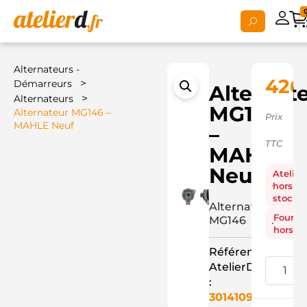
Alternateurs -
426
>
Démarreurs
Alternat
>
Alternateurs
MG146
Alternateur MG146 –
Prix
MAHLE Neuf
–
TTC
MAHLE
Neuf
Atelier
hors
stock
Alternateur
Fourni
MG146
hors st
Référence
AtelierD
:
3014109