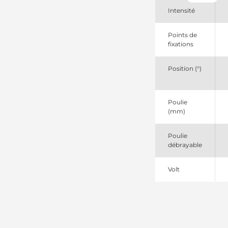
AAK1871
Intensité
Mahle
AAK4808
Mahle
Points de
IA1420
fixations
Mahle
LRA04420
Position (°)
Lucas
MG146
Mahle
T414523
Poulie
Perkins
(mm)
Poulie
débrayable
Volt