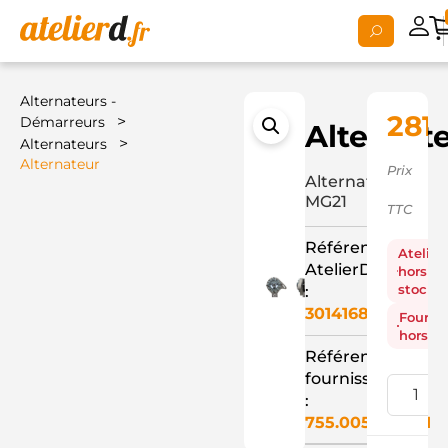
Alternateurs -
281,
>
Démarreurs
Alternat
>
Alternateurs
Alternateur
Prix
Alternateur
MG21
TTC
Référence
Atelier
AtelierD
hors
stock
:
3014168
Fourni
hors st
Référence
fournisseur
:
755.005.065.311