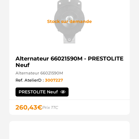
Lombardini
IA0711
Mahle
LRB326
Stock sur demande
Lucas
MG21
Mahle
WSD23034+W
Stabeco
Alternateur 66021590M - PRESTOLITE
Neuf
Alternateur 66021590M
Ref. AtelierD :
3007227
PRESTOLITE Neuf
260,43
€
Prix TTC