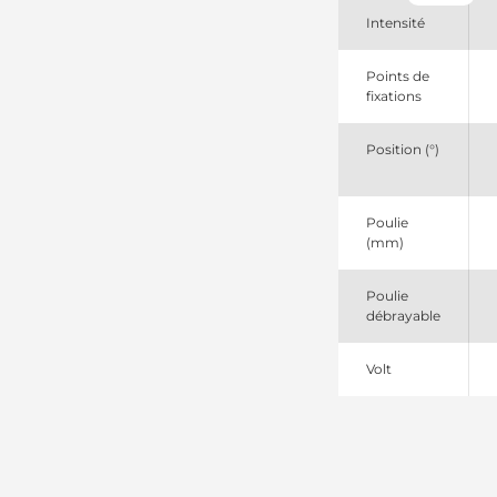
Mahle
Intensité
IA0856
Mahle
LEA1136
Points de
Lucas
fixations
MG230
Mahle
Position (°)
MG230SEL
+line
Poulie
(mm)
Poulie
débrayable
Volt