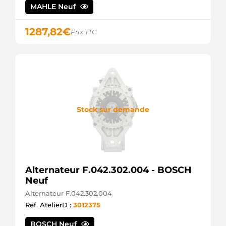
MAHLE Neuf
1287,82
€
Prix TTC
Stock sur demande
Alternateur F.042.302.004 - BOSCH
Neuf
Alternateur F.042.302.004
Ref. AtelierD :
3012375
BOSCH Neuf