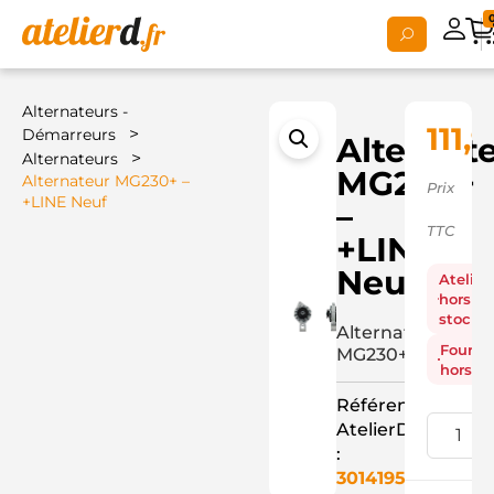
Alternateurs -
111,
>
Démarreurs
Alternat
>
Alternateurs
MG230+
Alternateur MG230+ –
Prix
+LINE Neuf
–
TTC
+LINE
Neuf
Atelier
hors
stock
Alternateur
Fourni
MG230+
hors st
Référence
AtelierD
:
3014195