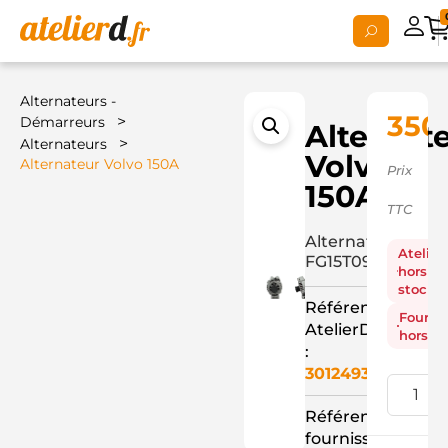
Alternateurs -
350
>
Démarreurs
Alternat
>
Alternateurs
Volvo
Alternateur Volvo 150A
Prix
150A
TTC
Alternateur
Atelier
FG15T096
hors
stock
Référence
Fourni
AtelierD
hors st
:
3012493
Référence
fournisseur