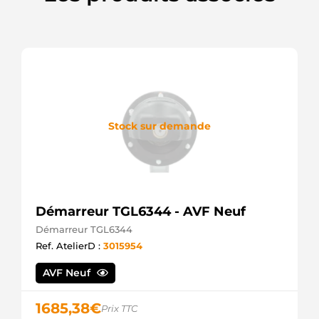
FG15T063
Valeo
FG15T076
Valeo
FG15T096
Valeo
FG15T096OR
+line
FG15T106
Valeo
Stock sur demande
LRA03409
Lucas
LRA3409
Lucas
Démarreur TGL6344 - AVF Neuf
Démarreur TGL6344
Ref. AtelierD :
3015954
AVF Neuf
1685,38
€
Prix TTC