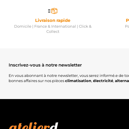
Livraison rapide
P
Domicile | France & International | Click &
Pa
Collect
Inscrivez-vous à notre newsletter
En vous abonnant à notre newsletter, vous serez informé.e de to
bonnes affaires sur nos pièces
climatisation
,
électricité
,
altern