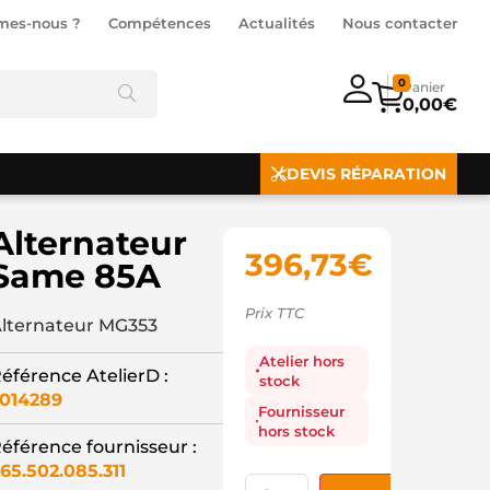
mes-nous ?
Compétences
Actualités
Nous contacter
0
0,00
€
DEVIS RÉPARATION
Alternateur
396,73
€
Same 85A
Prix TTC
lternateur MG353
Atelier hors
éférence AtelierD :
stock
014289
Fournisseur
hors stock
éférence fournisseur :
65.502.085.311