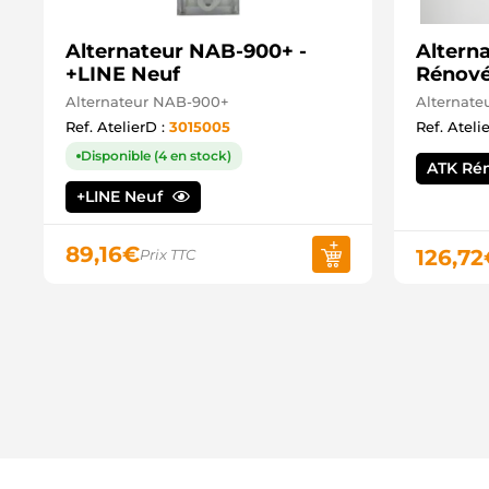
Alternateur NAB-900+ -
Altern
+LINE Neuf
Rénov
Alternateur NAB-900+
Alternate
Ref. AtelierD :
3015005
Ref. Ateli
Disponible (4 en stock)
ATK Ré
+LINE Neuf
89,16
€
126,72
Prix TTC