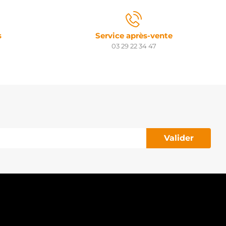
s
Service après-vente
03 29 22 34 47
Valider