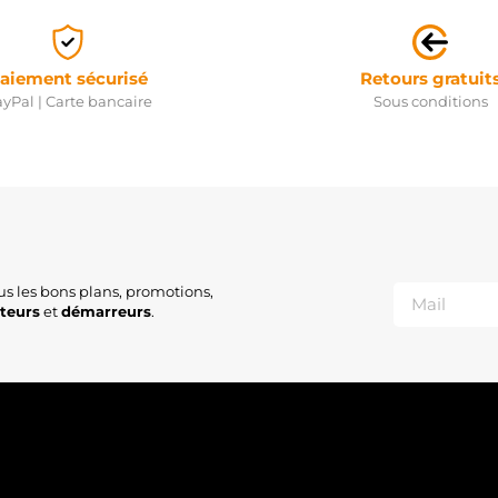
aiement sécurisé
Retours gratuit
yPal | Carte bancaire
Sous conditions
us les bons plans, promotions,
ateurs
et
démarreurs
.