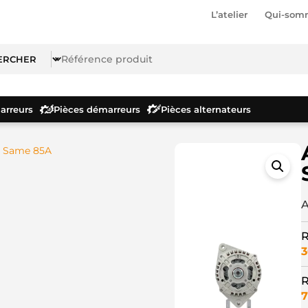
L’atelier
Qui-som
rreurs
Pièces démarreurs
Pièces alternateurs
r Same 85A
A
R
3
R
7