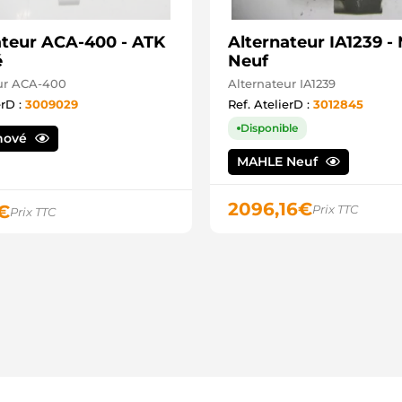
ateur ACA-400 - ATK
Alternateur IA1239 
é
Neuf
ur ACA-400
Alternateur IA1239
erD :
3009029
Ref. AtelierD :
3012845
Disponible
nové
MAHLE Neuf
2096,16
€
€
Prix TTC
Prix TTC