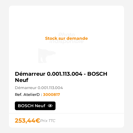
DRA3070
Remy
IA0062
Mahle
L33070
ATL
LRA01616
Stock sur demande
Lucas
MAR846
Magneti
Marelli
MG371
Mahle
MG371SEL
Démarreur 0.001.113.004 - BOSCH
+line
Neuf
Démarreur 0.001.113.004
Ref. AtelierD :
3000817
BOSCH Neuf
253,44
€
Prix TTC