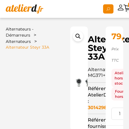
Alternateurs -
79,3
>
Démarreurs
Alternat
>
Alternateurs
Steyr
Alternateur Steyr 33A
Prix
33A
TTC
Alternateur
Atelier
MG371+
hors
stock
Référence
Fourni
AtelierD
hors st
:
3014298
Référence
fournisseur