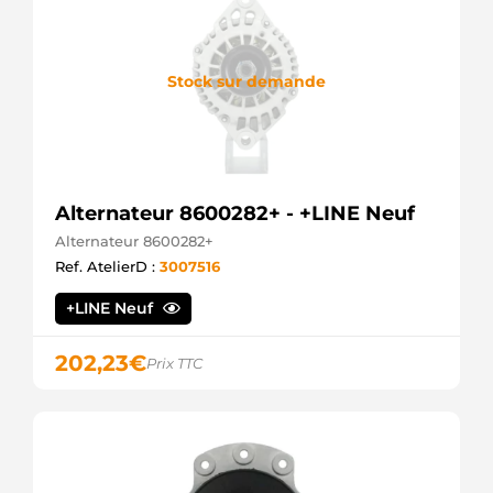
Stock sur demande
Alternateur 8600282+ - +LINE Neuf
Alternateur 8600282+
Ref. AtelierD :
3007516
+LINE Neuf
202,23
€
Prix TTC