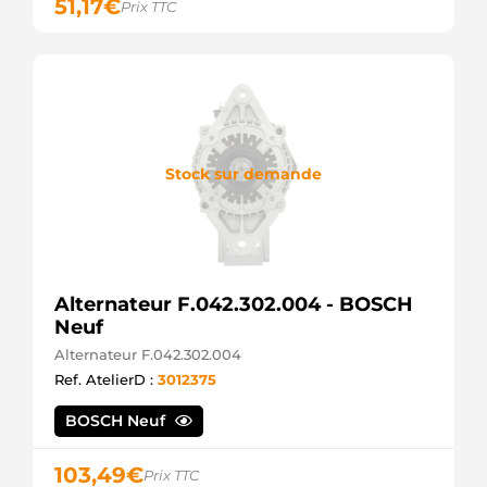
51,17
€
Prix TTC
Stock sur demande
Alternateur F.042.302.004 - BOSCH
Neuf
Alternateur F.042.302.004
Ref. AtelierD :
3012375
BOSCH Neuf
103,49
€
Prix TTC