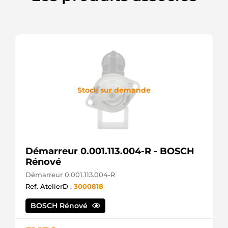
Mahle
IA0908SEL
+line
LRA03433
Lucas
MG38
Mahle
Stock sur demande
Démarreur 0.001.113.004-R - BOSCH
Rénové
Démarreur 0.001.113.004-R
Ref. AtelierD :
3000818
BOSCH Rénové