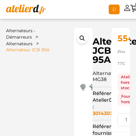
Alternateurs -
554
>
Démarreurs
Alternat
>
Alternateurs
JCB
Alternateur JCB 95A
Prix
95A
TTC
Alternateur
Atelier
MG38
hors
stock
Référence
Fourni
AtelierD
hors st
:
3014303
Référence
fournisseur