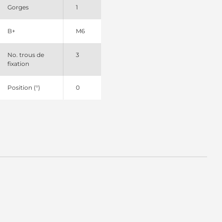
Gorges
1
B+
M6
No. trous de
3
fixation
Position (°)
0