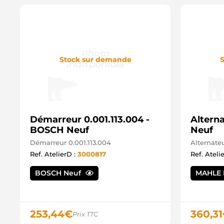
Stock sur demande
S
Démarreur 0.001.113.004 -
Altern
BOSCH Neuf
Neuf
Démarreur 0.001.113.004
Alternate
Ref. AtelierD :
3000817
Ref. Ateli
BOSCH Neuf
MAHLE 
253,44
€
360,31
Prix TTC