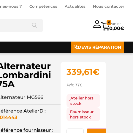
mes-nous ?
Compétences
Actualités
Nous contacter
0
0,00
€
DEVIS RÉPARATION
Alternateur
339,61
€
Lombardini
75A
Prix TTC
lternateur MG566
Atelier hors
stock
éférence AtelierD :
Fournisseur
hors stock
014443
éférence fournisseur :