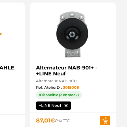
de
MAHLE
Alternateur NAB-901+ -
+LINE Neuf
Alternateur NAB-901+
Ref. AtelierD :
3015006
Disponible (2 en stock)
+LINE Neuf
87,01
€
Prix TTC