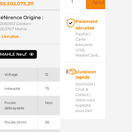
Ajouter au panie
55.502.075.311
éférence Origine :
Paiement
2050913 Goldoni
sécurisé
1203767 Mahle
PayPal |
55502075 PSH
Lire plus
Carte
AG5119 Mahle
bancaire
A1393 Mahle
VISA,
G566 Mahle
MAHLE Neuf
MasterCard...
Livraison
Voltage
12
rapide
Domicile |
Intensité
75
Click &
Collect |
Votre colis
Poulie
Non
expédié
débrayable
sous 24h
Poulie (mm)
56