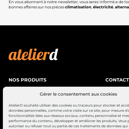
En vous abonnant à notre newsletter, vous serez informé.e de to
bonnes affaires sur nos pièces
climatisation
,
électricité
,
altern
NOS PRODUITS
CONTACT
AtelierD
Climatisation
Gérer le consentement aux cookies
88200 SA
Électricité
03 29 22 3
AtelierD souhaite utiliser des cookies ou traceurs pour stocker et acc
Alternateurs – Démarreurs
contact@at
données personnelles, comme votre visite sur ce site, pour mesure d'
fonctionnalités liées aux réseaux sociaux, contenu personnalisé et me
performance du contenu, développer et améliorer les produits, Vous
autoriser ou refuser tout ou partie de ces traitements de données qui