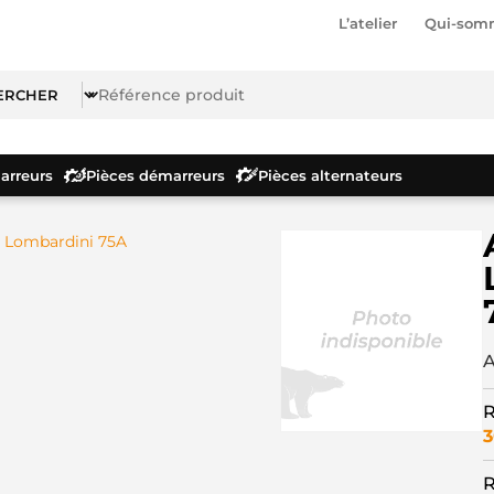
L’atelier
Qui-som
rreurs
Pièces démarreurs
Pièces alternateurs
r Lombardini 75A
A
R
3
R