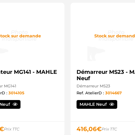
tock sur demande
Stock sur deman
ateur MG141 - MAHLE
Démarreur MS23 - 
Neuf
ur MG141
Démarreur MS23
erD :
3014105
Ref. AtelierD :
3014667
Neuf
MAHLE Neuf
€
416,06
€
Prix TTC
Prix TTC